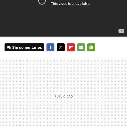
Sin comentarios
FACEBOOK
TWITTER
FLIPBOARD
E-
WHATSAPP
MAIL