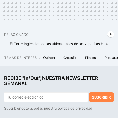
RELACIONADO
El Corte Inglés liquida las últimas tallas de las zapatillas Hoka ideales para runners a casi mitad de precio
La mejor compra del verano es esta tabla de paddle surf a casi mitad de precio que apenas ocupa espacio en casa
TEMAS DE INTERÉS
Quinoa
Crossfit
Pilates
Postura
Solo 24 horas de descuentazos en teles de 55 pulgadas: MediaMarkt arranca una promo exprés con televisores OLED, Mini LED y más
RECIBE "In/Out", NUESTRA NEWSLETTER
SEMANAL
SUSCRIBIR
Suscribiéndote aceptas nuestra
política de privacidad