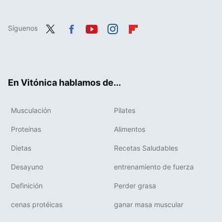
Síguenos
Twit
Fac
You
Inst
Flip
ter
ebo
tub
agr
boa
ok
e
am
rd
En Vitónica hablamos de...
Musculación
Pilates
Proteínas
Alimentos
Dietas
Recetas Saludables
Desayuno
entrenamiento de fuerza
Definición
Perder grasa
cenas protéicas
ganar masa muscular