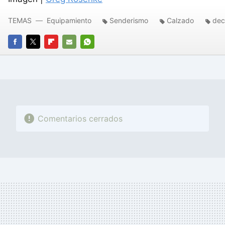
TEMAS
Equipamiento
Senderismo
Calzado
dec
FACEBOOK
TWITTER
FLIPBOARD
E-
WHATSAPP
MAIL
Comentarios cerrados