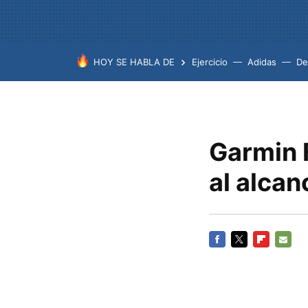
HOY SE HABLA DE
Ejercicio
Adidas
De
Garmin 
al alcan
FACEBOOK
TWITTER
FLIPBOARD
E-
MAIL