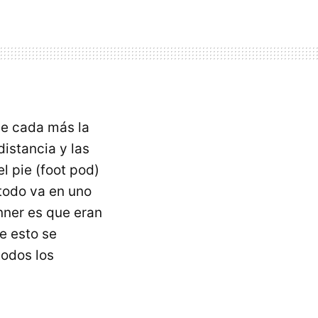
ue cada más la
distancia y las
l pie (foot pod)
 todo va en uno
nner es que eran
e esto se
todos los