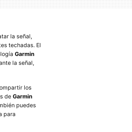
ar la señal,
es techadas. El
ología
Garmin
nte la señal,
ompartir los
os de
Garmin
ambién puedes
a para