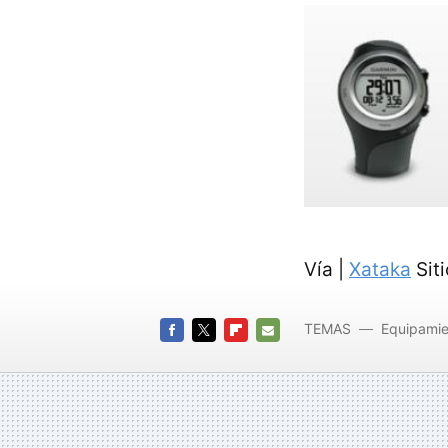
Vía |
Xataka
Siti
TEMAS
Equipamie
FACEBOOK
TWITTER
FLIPBOARD
E-
MAIL