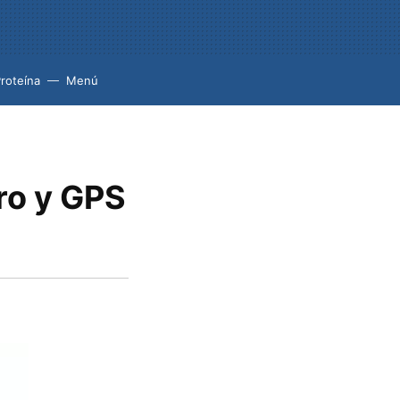
roteína
Menú
ro y GPS