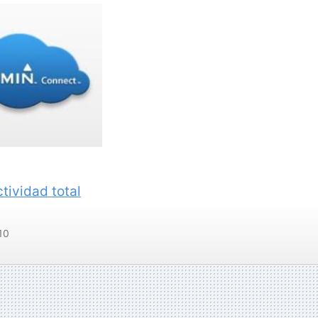
tividad total
10