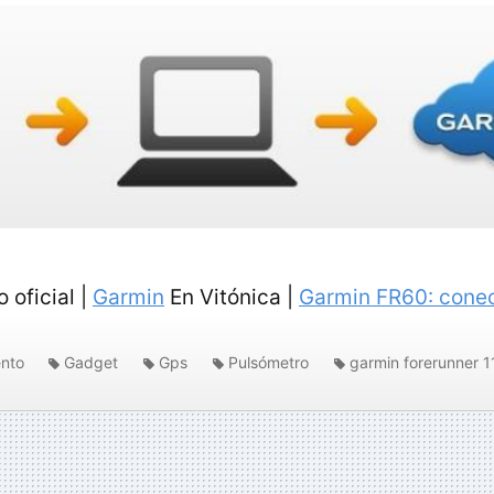
o oficial |
Garmin
En Vitónica |
Garmin FR60: conec
nto
Gadget
Gps
Pulsómetro
garmin forerunner 1