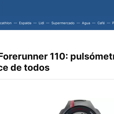
cathlon
Espalda
Lidl
Supermercado
Agua
Café
P
Forerunner 110: pulsómet
ce de todos