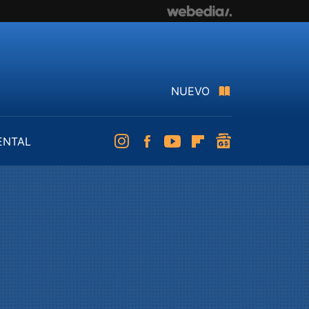
NUEVO
ENTAL
Instagram
Facebook
Youtube
Flipboard
googlenews