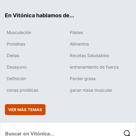
ter
ebo
tub
agr
boa
ok
e
am
rd
En Vitónica hablamos de...
Musculación
Pilates
Proteínas
Alimentos
Dietas
Recetas Saludables
Desayuno
entrenamiento de fuerza
Definición
Perder grasa
cenas protéicas
ganar masa muscular
VER MÁS TEMAS