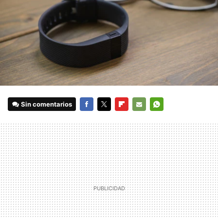
Sin comentarios
FACEBOOK
TWITTER
FLIPBOARD
E-
WHATSAPP
MAIL