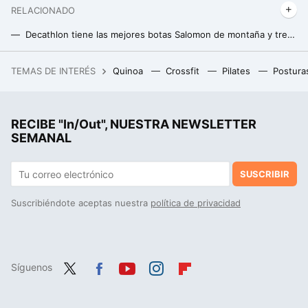
RELACIONADO
Decathlon tiene las mejores botas Salomon de montaña y trekking para los expertos en senderismo
Lidl tiene el banco de pesas multifunción perfecto para montar tu gimnasio en casa y entrenar todo el cuerpo
TEMAS DE INTERÉS
Quinoa
Crossfit
Pilates
Postura
Un joven de 19 años hackeó el iPhone, fue contratado por Apple y terminó despedido por no contestar a un correo
RECIBE "In/Out", NUESTRA NEWSLETTER
SEMANAL
SUSCRIBIR
Suscribiéndote aceptas nuestra
política de privacidad
Síguenos
Twit
Fac
You
Inst
Flip