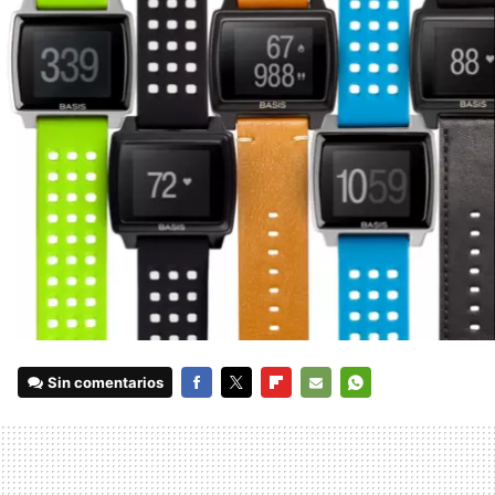
Sin comentarios
FACEBOOK
TWITTER
FLIPBOARD
E-
WHATSAPP
MAIL