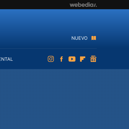
NUEVO
ENTAL
Instagram
Facebook
Youtube
Flipboard
googlenews