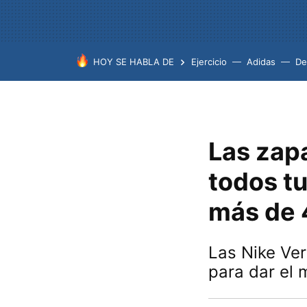
HOY SE HABLA DE
Ejercicio
Adidas
De
Las zapa
todos t
más de 
Las Nike Ver
para dar el 