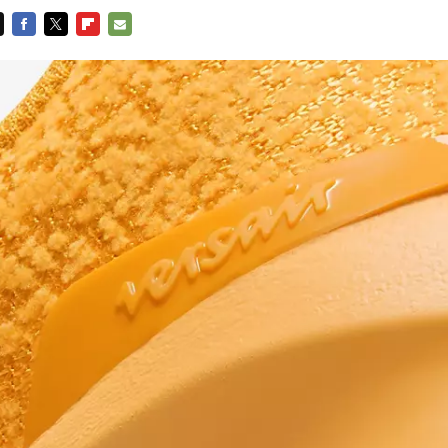
FACEBOOK
TWITTER
FLIPBOARD
E-
MAIL