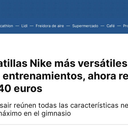
cathlon
Lidl
Freidora de aire
Supermercado
Café
Pr
tillas Nike más versátiles
u entrenamientos, ahora r
40 euros
sair reúnen todas las características n
máximo en el gimnasio