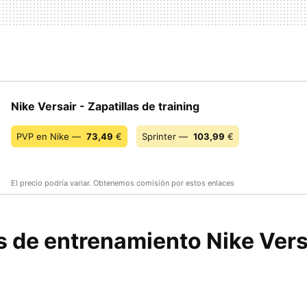
Nike Versair - Zapatillas de training
PVP en Nike —
73,49
€
Sprinter —
103,99
€
El precio podría variar. Obtenemos comisión por estos enlaces
s de entrenamiento Nike Vers