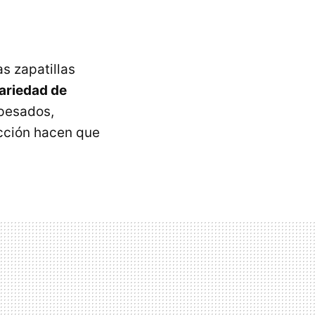
s zapatillas
ariedad de
 pesados,
ección hacen que