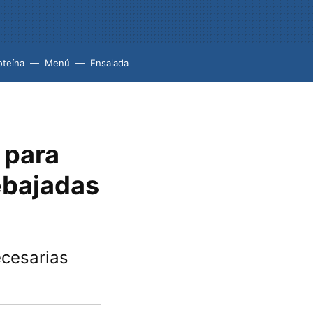
oteína
Menú
Ensalada
 para
ebajadas
ecesarias