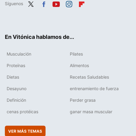
Síguenos
Twit
Fac
You
Inst
Flip
ter
ebo
tub
agr
boa
ok
e
am
rd
En Vitónica hablamos de...
Musculación
Pilates
Proteínas
Alimentos
Dietas
Recetas Saludables
Desayuno
entrenamiento de fuerza
Definición
Perder grasa
cenas protéicas
ganar masa muscular
VER MÁS TEMAS