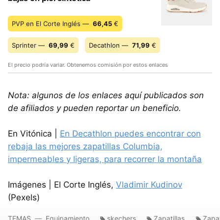
PVP en El Corte Inglés —
66,45
€
Sprinter —
69,99
€
Decathlon —
71,99
€
El precio podría variar. Obtenemos comisión por estos enlaces
Nota: algunos de los enlaces aquí publicados son
de afiliados y pueden reportar un beneficio.
En Vitónica |
En Decathlon puedes encontrar con
rebaja las mejores zapatillas Columbia,
impermeables y ligeras, para recorrer la montaña
Imágenes | El Corte Inglés,
Vladimir Kudinov
(Pexels)
TEMAS
Equipamiento
skechers
Zapatillas
Zapat