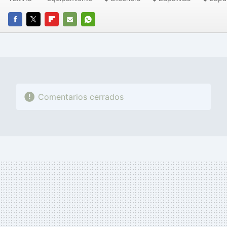
FACEBOOK
TWITTER
FLIPBOARD
E-
WHATSAPP
MAIL
Comentarios cerrados