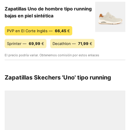
Zapatillas Uno de hombre tipo running
bajas en piel sintética
PVP en El Corte Inglés —
66,45
€
Sprinter —
69,99
€
Decathlon —
71,99
€
El precio podría variar. Obtenemos comisión por estos enlaces
Zapatillas Skechers 'Uno' tipo running