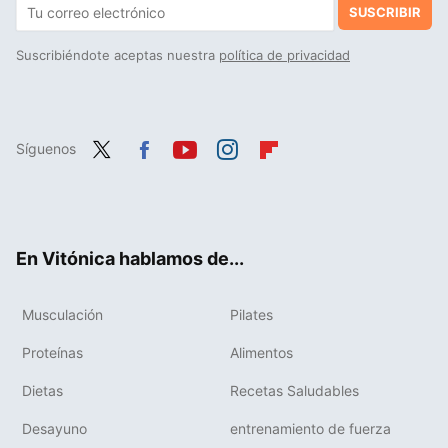
SUSCRIBIR
Suscribiéndote aceptas nuestra
política de privacidad
Síguenos
Twit
Fac
You
Inst
Flip
ter
ebo
tub
agr
boa
ok
e
am
rd
En Vitónica hablamos de...
Musculación
Pilates
Proteínas
Alimentos
Dietas
Recetas Saludables
Desayuno
entrenamiento de fuerza