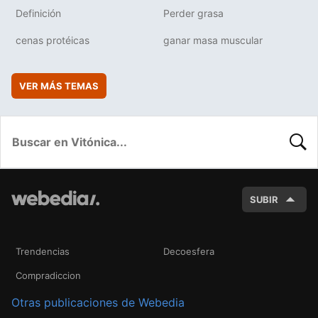
Definición
Perder grasa
cenas protéicas
ganar masa muscular
VER MÁS TEMAS
BUSC
SUBIR
Trendencias
Decoesfera
Compradiccion
Otras publicaciones de Webedia