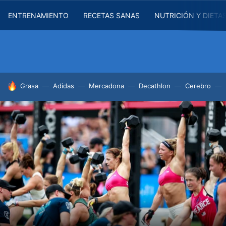
ENTRENAMIENTO
RECETAS SANAS
NUTRICIÓN Y DIETA
HOY SE HABLA DE
Grasa
Adidas
Mercadona
Decathlon
Cerebro