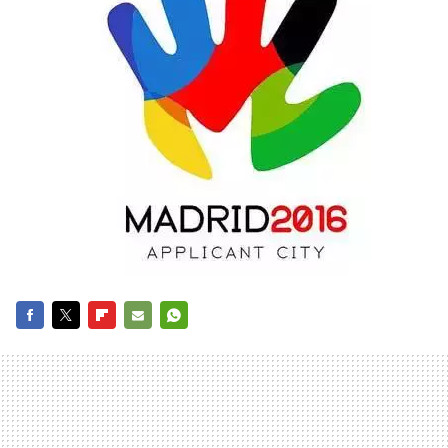
FACEBOOK
TWITTER
FLIPBOARD
E-
WHATSAPP
MAIL