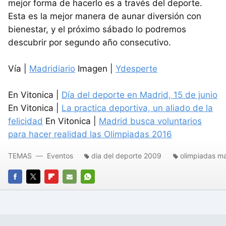
mejor forma de hacerlo es a través del deporte.
Esta es la mejor manera de aunar diversión con
bienestar, y el próximo sábado lo podremos
descubrir por segundo año consecutivo.
Vía |
Madridiario
Imagen |
Ydesperte
En Vitonica |
Día del deporte en Madrid, 15 de junio
En Vitonica |
La practica deportiva, un aliado de la
felicidad
En Vitonica |
Madrid busca voluntarios
para hacer realidad las Olimpiadas 2016
TEMAS
Eventos
dia del deporte 2009
olimpiadas m
FACEBOOK
TWITTER
FLIPBOARD
E-
WHATSAPP
MAIL