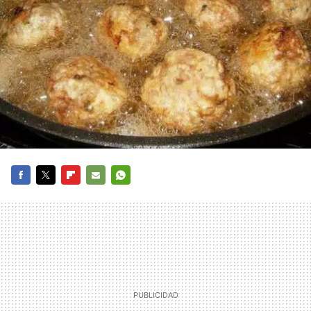
FACEBOOK
TWITTER
FLIPBOARD
E-
WHATSAPP
MAIL