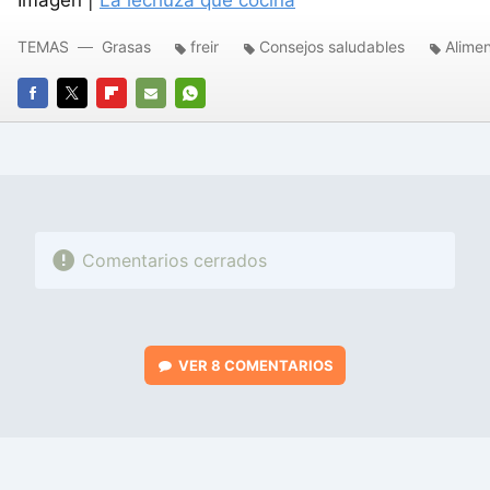
Imagen |
La lechuza que cocina
TEMAS
Grasas
freir
Consejos saludables
Alime
FACEBOOK
TWITTER
FLIPBOARD
E-
WHATSAPP
MAIL
Comentarios cerrados
VER
8 COMENTARIOS