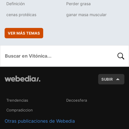
Definición
Perder grasa
cenas protéicas
ganar masa muscular
VER MÁS TEMAS
BUSC
SUBIR
Trendencias
Decoesfera
Compradiccion
Otras publicaciones de Webedia