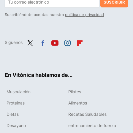
SUSCRIBIR
Suscribiéndote aceptas nuestra
política de privacidad
Síguenos
Twit
Fac
You
Inst
Flip
ter
ebo
tub
agr
boa
ok
e
am
rd
En Vitónica hablamos de...
Musculación
Pilates
Proteínas
Alimentos
Dietas
Recetas Saludables
Desayuno
entrenamiento de fuerza