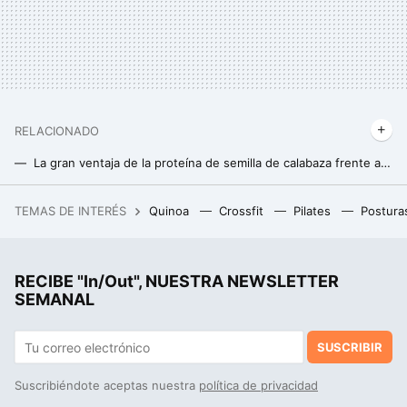
RELACIONADO
La gran ventaja de la proteína de semilla de calabaza frente a otras proteínas vegetales
Para envejecer con salud consumir proteínas sería clave: estas son las más recomendables
TEMAS DE INTERÉS
Quinoa
Crossfit
Pilates
Postura
Los mejores móviles reacondicionados de Apple: iPhone 14, iPhone 15 y iPhone 16 a precio de ganga
RECIBE "In/Out", NUESTRA NEWSLETTER
SEMANAL
SUSCRIBIR
Suscribiéndote aceptas nuestra
política de privacidad