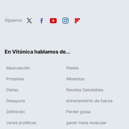
Síguenos
Twit
Fac
You
Inst
Flip
ter
ebo
tub
agr
boa
ok
e
am
rd
En Vitónica hablamos de...
Musculación
Pilates
Proteínas
Alimentos
Dietas
Recetas Saludables
Desayuno
entrenamiento de fuerza
Definición
Perder grasa
cenas protéicas
ganar masa muscular