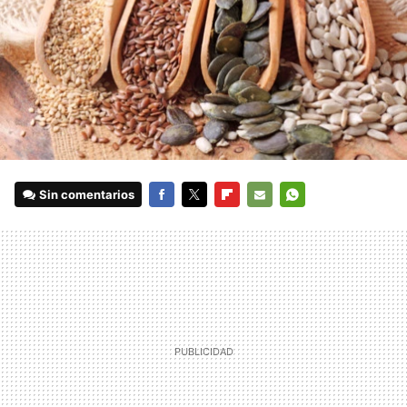
Sin comentarios
FACEBOOK
TWITTER
FLIPBOARD
E-
WHATSAPP
MAIL