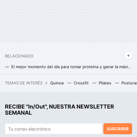
RELACIONADO
El mejor momento del día para tomar proteína y ganar la máxima masa muscular (y no es después de entrenar)
5 mitos de los batidos de proteínas que deberías dejar de creer
TEMAS DE INTERÉS
Quinoa
Crossfit
Pilates
Postura
Acaban de llegar a Massimo Dutti las sandalias planas de piel 24/7 que echo en falta en mi zapatero cada verano
RECIBE "In/Out", NUESTRA NEWSLETTER
SEMANAL
SUSCRIBIR