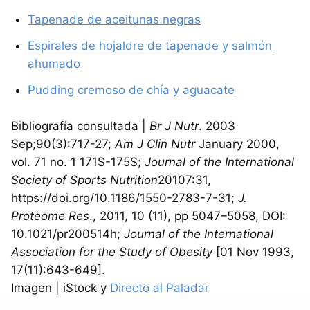
Tapenade de aceitunas negras
Espirales de hojaldre de tapenade y salmón
ahumado
Pudding cremoso de chía y aguacate
Bibliografía consultada |
Br J Nutr
. 2003
Sep;90(3):717-27;
Am J Clin Nutr
January 2000,
vol. 71 no. 1 171S-175S;
Journal of the International
Society of Sports Nutrition
20107:31,
https://doi.org/10.1186/1550-2783-7-31;
J.
Proteome Res
., 2011, 10 (11), pp 5047–5058, DOI:
10.1021/pr200514h;
Journal of the International
Association for the Study of Obesity
[01 Nov 1993,
17(11):643-649].
Imagen | iStock y
Directo al Paladar