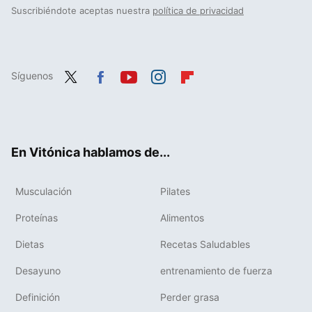
Suscribiéndote aceptas nuestra
política de privacidad
Síguenos
Twit
Fac
You
Inst
Flip
ter
ebo
tub
agr
boa
ok
e
am
rd
En Vitónica hablamos de...
Musculación
Pilates
Proteínas
Alimentos
Dietas
Recetas Saludables
Desayuno
entrenamiento de fuerza
Definición
Perder grasa