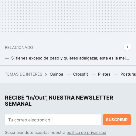
RELACIONADO
Si tienes exceso de peso y quieres adelgazar, esta es la mejor máquina que puedes elegir para entrenar en casa
Los cuatro grandes errores que mucha gente comete al correr en cinta, según los expertos en medicina deportiva
TEMAS DE INTERÉS
Quinoa
Crossfit
Pilates
Postura
La cena fácil con calabacín que recomienda una nutricionista: “Tardas cinco minutos y el resultado es delicioso”
RECIBE "In/Out", NUESTRA NEWSLETTER
SEMANAL
SUSCRIBIR
Suscribiéndote aceptas nuestra
política de privacidad