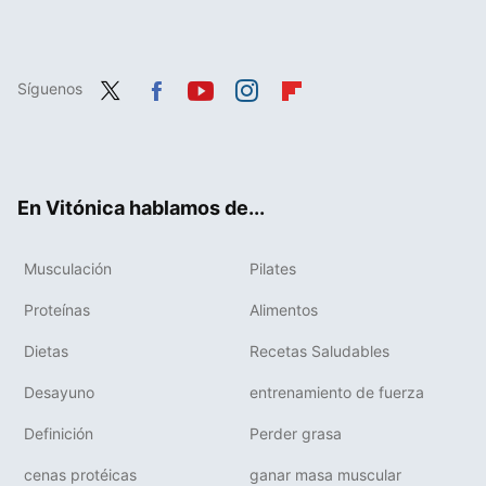
Síguenos
Twit
Fac
You
Inst
Flip
ter
ebo
tub
agr
boa
ok
e
am
rd
En Vitónica hablamos de...
Musculación
Pilates
Proteínas
Alimentos
Dietas
Recetas Saludables
Desayuno
entrenamiento de fuerza
Definición
Perder grasa
cenas protéicas
ganar masa muscular