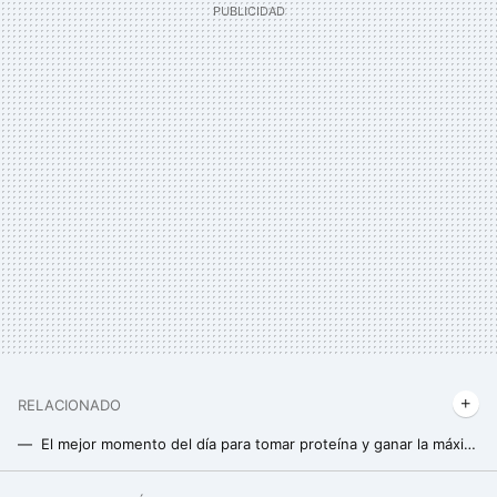
RELACIONADO
El mejor momento del día para tomar proteína y ganar la máxima masa muscular (y no es después de entrenar)
5 mitos de los batidos de proteínas que deberías dejar de creer