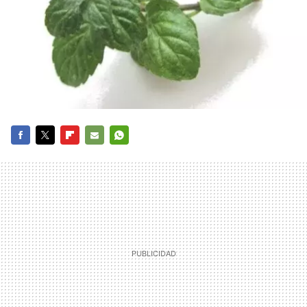
FACEBOOK
TWITTER
FLIPBOARD
E-
WHATSAPP
MAIL