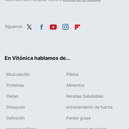
Síguenos
Twit
Fac
You
Inst
Flip
ter
ebo
tub
agr
boa
ok
e
am
rd
En Vitónica hablamos de...
Musculación
Pilates
Proteínas
Alimentos
Dietas
Recetas Saludables
Desayuno
entrenamiento de fuerza
Definición
Perder grasa
cenas protéicas
ganar masa muscular