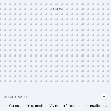
RELACIONADO
Carlos Jaramillo, médico: "Vivimos crónicamente en insuficiencia de magnesio y eso nos trae grandes consecuencias en la salud y no nos damos cuenta"