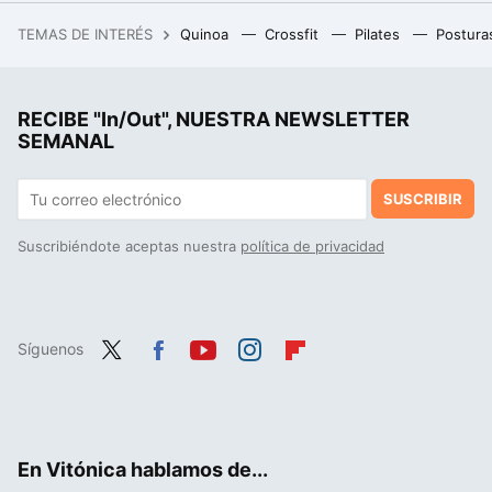
Mitos sobre el colágeno y los suplementos para las articulaciones: lo que realmente funciona, según la ciencia
TEMAS DE INTERÉS
Quinoa
Crossfit
Pilates
Postura
El único sitio donde se puede ser verdaderamente feliz, según el psiquiatra Robert Waldinger
RECIBE "In/Out", NUESTRA NEWSLETTER
SEMANAL
SUSCRIBIR
Suscribiéndote aceptas nuestra
política de privacidad
Síguenos
Twit
Fac
You
Inst
Flip
ter
ebo
tub
agr
boa
ok
e
am
rd
En Vitónica hablamos de...