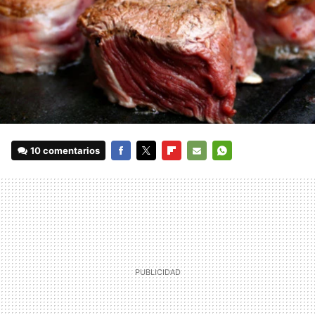
10 comentarios
FACEBOOK
TWITTER
FLIPBOARD
E-
WHATSAPP
MAIL