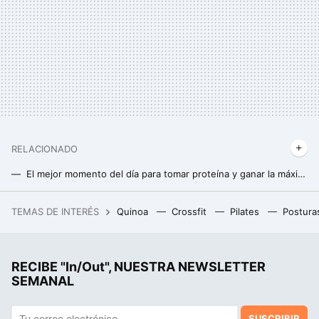
RELACIONADO
El mejor momento del día para tomar proteína y ganar la máxima masa muscular (y no es después de entrenar)
5 mitos de los batidos de proteínas que deberías dejar de creer
TEMAS DE INTERÉS
Quinoa
Crossfit
Pilates
Postura
La debacle demográfica en Europa, expuesta en este mapa con un invitado engañoso: Mónaco
RECIBE "In/Out", NUESTRA NEWSLETTER
SEMANAL
SUSCRIBIR