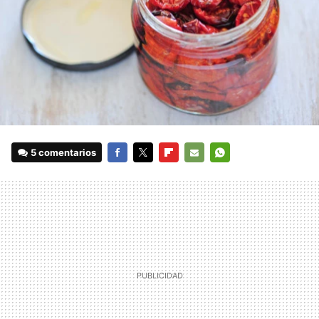
5 comentarios
FACEBOOK
TWITTER
FLIPBOARD
E-
WHATSAPP
MAIL