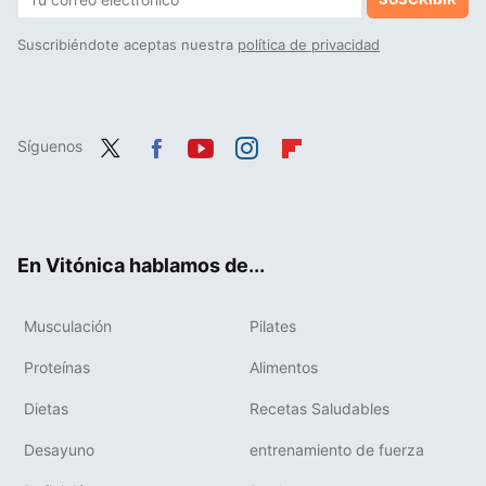
Suscribiéndote aceptas nuestra
política de privacidad
Síguenos
Twit
Fac
You
Inst
Flip
ter
ebo
tub
agr
boa
ok
e
am
rd
En Vitónica hablamos de...
Musculación
Pilates
Proteínas
Alimentos
Dietas
Recetas Saludables
Desayuno
entrenamiento de fuerza