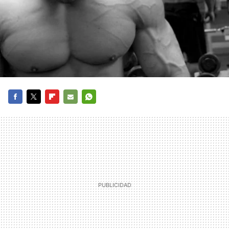
FACEBOOK
TWITTER
FLIPBOARD
E-
WHATSAPP
MAIL