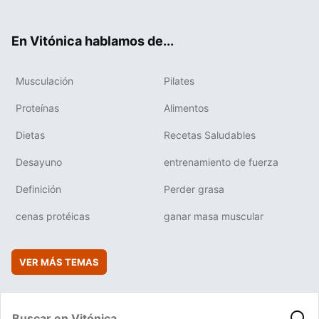
ter
ebo
tub
agr
boa
ok
e
am
rd
En Vitónica hablamos de...
Musculación
Pilates
Proteínas
Alimentos
Dietas
Recetas Saludables
Desayuno
entrenamiento de fuerza
Definición
Perder grasa
cenas protéicas
ganar masa muscular
VER MÁS TEMAS