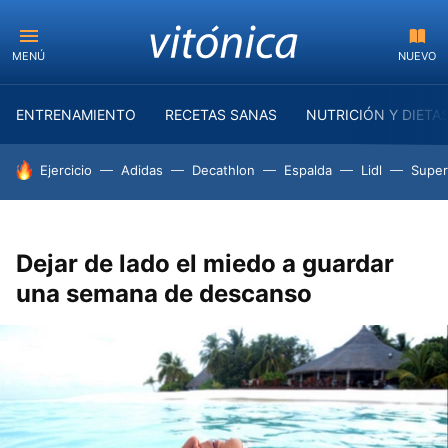
MENÚ
NUEVO
ENTRENAMIENTO
RECETAS SANAS
NUTRICIÓN Y DIETA
HOY SE HABLA DE
Ejercicio
Adidas
Decathlon
Espalda
Lidl
Supe
Dejar de lado el miedo a guardar
una semana de descanso