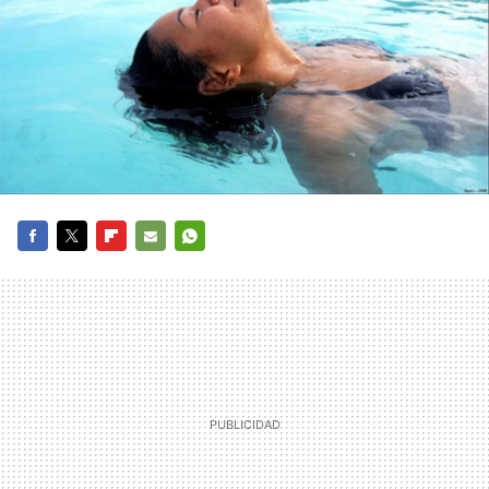
FACEBOOK
TWITTER
FLIPBOARD
E-
WHATSAPP
MAIL