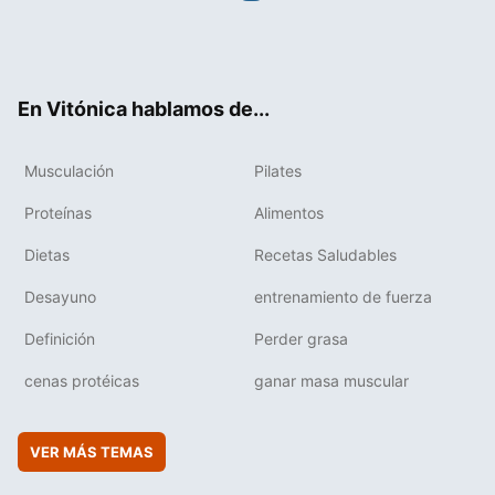
Twit
Fac
You
Inst
Flip
ter
ebo
tub
agr
boa
ok
e
am
rd
En Vitónica hablamos de...
Musculación
Pilates
Proteínas
Alimentos
Dietas
Recetas Saludables
Desayuno
entrenamiento de fuerza
Definición
Perder grasa
cenas protéicas
ganar masa muscular
VER MÁS TEMAS