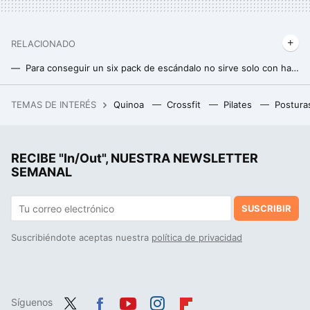
RELACIONADO
Para conseguir un six pack de escándalo no sirve solo con hacer abdominales
Calistenia o gimnasio: diferencias y cuál es mejor para ganar músculo
TEMAS DE INTERÉS
Quinoa
Crossfit
Pilates
Postura
La debacle demográfica en Europa, expuesta en este mapa con un invitado engañoso: Mónaco
RECIBE "In/Out", NUESTRA NEWSLETTER
SEMANAL
SUSCRIBIR
Suscribiéndote aceptas nuestra
política de privacidad
Síguenos