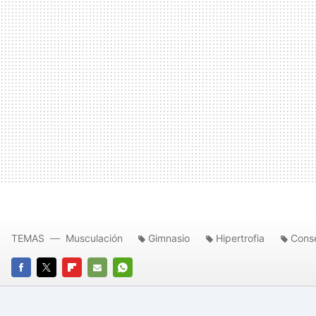
TEMAS
Musculación
Gimnasio
Hipertrofia
Conse
FACEBOOK
TWITTER
FLIPBOARD
E-
WHATSAPP
MAIL