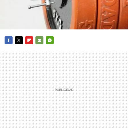
FACEBOOK
TWITTER
FLIPBOARD
E-
WHATSAPP
MAIL