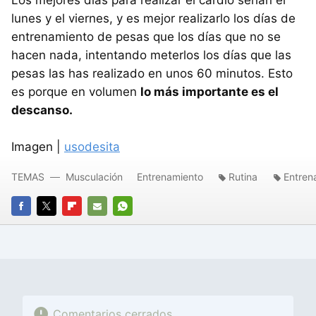
lunes y el viernes, y es mejor realizarlo los días de
entrenamiento de pesas que los días que no se
hacen nada, intentando meterlos los días que las
pesas las has realizado en unos 60 minutos. Esto
es porque en volumen
lo más importante es el
descanso.
Imagen |
usodesita
TEMAS
Musculación
Entrenamiento
Rutina
Entren
FACEBOOK
TWITTER
FLIPBOARD
E-
WHATSAPP
MAIL
Comentarios cerrados