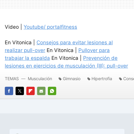
Video |
Youtube/ portalfitness
En Vitonica |
Consejos para evitar lesiones al
realizar pull-over
En Vitonica |
Pullover para
trabajar la espalda
En Vitonica |
Prevención de
lesiones en ejercicios de musculación (III): pull-over
TEMAS
Musculación
Gimnasio
Hipertrofia
Conse
FACEBOOK
TWITTER
FLIPBOARD
E-
WHATSAPP
MAIL