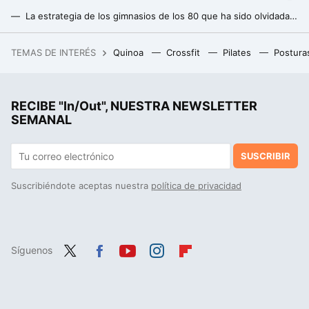
La estrategia de los gimnasios de los 80 que ha sido olvidada y puede ser clave para ayudarte a ganar músculo
Para conseguir músculos más grandes no es necesario levantar cargas más pesadas
TEMAS DE INTERÉS
Quinoa
Crossfit
Pilates
Postura
Elon Musk quiere que las empresas de Elon Musk financien la IA de Elon Musk con el dinero de Elon Musk
RECIBE "In/Out", NUESTRA NEWSLETTER
SEMANAL
SUSCRIBIR
Suscribiéndote aceptas nuestra
política de privacidad
Síguenos
Twit
Fac
You
Inst
Flip
ter
ebo
tub
agr
boa