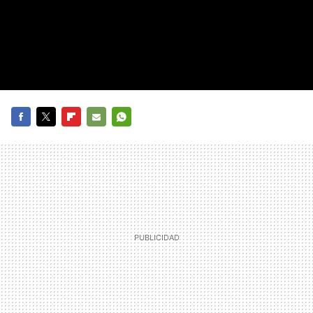
FACEBOOK
TWITTER
FLIPBOARD
E-
WHATSAPP
MAIL