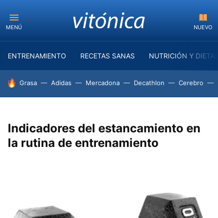
MENÚ
NUEVO
ENTRENAMIENTO
RECETAS SANAS
NUTRICIÓN Y DIETA
HOY SE HABLA DE
Grasa
Adidas
Mercadona
Decathlon
Cerebro
Indicadores del estancamiento en
la rutina de entrenamiento