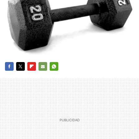
FACEBOOK
TWITTER
FLIPBOARD
E-
WHATSAPP
MAIL