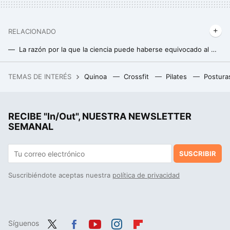
RELACIONADO
La razón por la que la ciencia puede haberse equivocado al medir el aumento de masa muscular en los estudios
En el gimnasio no todo vale: estas son las tres máquinas menos aconsejables
TEMAS DE INTERÉS
Quinoa
Crossfit
Pilates
Postura
Con 12 GB de RAM y 256 GB, este móvil Motorola tiene mucho que ofrecerte por menos de 170 euros
Cómo ganar músculo después de los 50: claves para una musculatura fuerte y saludable
RECIBE "In/Out", NUESTRA NEWSLETTER
La postura de yoga perfecta para trabajar el abdomen en casa y lograr un six- pack soñado
SEMANAL
SUSCRIBIR
Suscribiéndote aceptas nuestra
política de privacidad
Síguenos