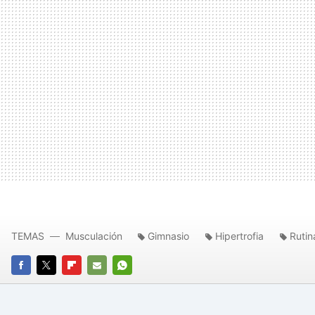
TEMAS
Musculación
Gimnasio
Hipertrofia
Rutin
FACEBOOK
TWITTER
FLIPBOARD
E-
WHATSAPP
MAIL