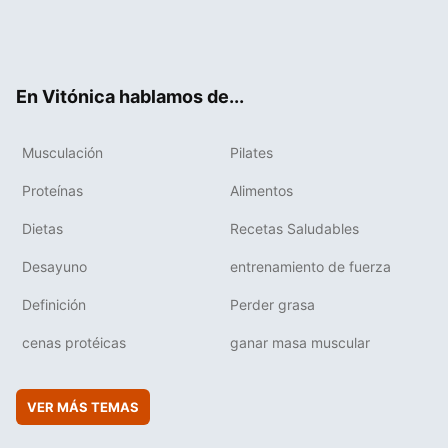
Twit
Fac
You
Inst
Flip
ter
ebo
tub
agr
boa
ok
e
am
rd
En Vitónica hablamos de...
Musculación
Pilates
Proteínas
Alimentos
Dietas
Recetas Saludables
Desayuno
entrenamiento de fuerza
Definición
Perder grasa
cenas protéicas
ganar masa muscular
VER MÁS TEMAS