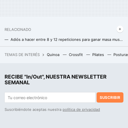
RELACIONADO
Adiós a hacer entre 8 y 12 repeticiones para ganar masa muscular: uno de los mayores expertos en fitness revela la forma más efectiva
Mucha gente se centra en empujar o tirar de las pesas para ganar masa muscular, pero se pierden la parte que da mejores resultados
TEMAS DE INTERÉS
Quinoa
Crossfit
Pilates
Postura
El refugio de Penélope Cruz y Javier Bardem para veranear con sus hijos: playas escondidas, aguas turquesa y gastronomía de primera
RECIBE "In/Out", NUESTRA NEWSLETTER
SEMANAL
SUSCRIBIR
Suscribiéndote aceptas nuestra
política de privacidad