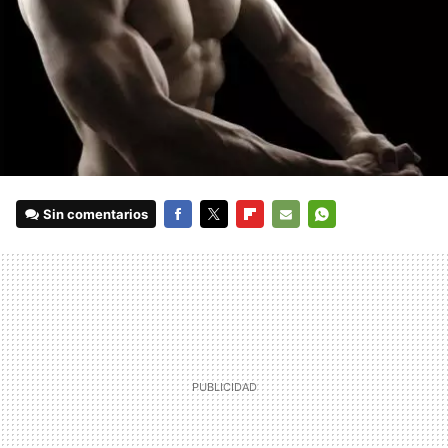
Sin comentarios
FACEBOOK
TWITTER
FLIPBOARD
E-
WHATSAPP
MAIL