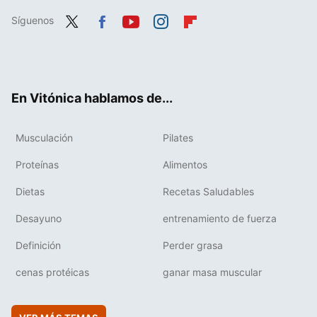
Síguenos
Twit
Fac
You
Inst
Flip
ter
ebo
tub
agr
boa
ok
e
am
rd
En Vitónica hablamos de...
Musculación
Pilates
Proteínas
Alimentos
Dietas
Recetas Saludables
Desayuno
entrenamiento de fuerza
Definición
Perder grasa
cenas protéicas
ganar masa muscular