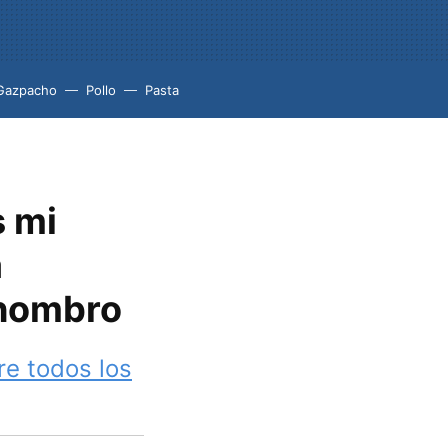
Gazpacho
Pollo
Pasta
s mi
a
 hombro
re todos los