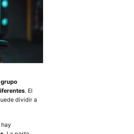
n
grupo
iferentes
. El
uede dividir a
, hay
as
. La parte