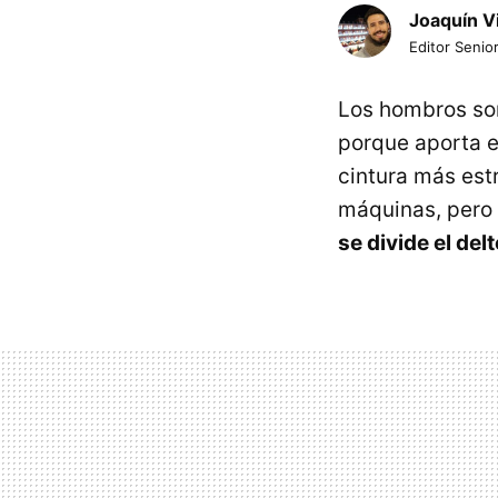
Joaquín V
Editor Senior
Los hombros son
porque aporta e
cintura más est
máquinas, pero
se divide el del