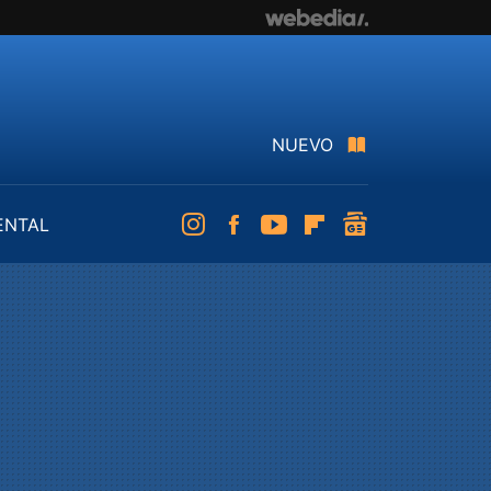
NUEVO
ENTAL
Instagram
Facebook
Youtube
Flipboard
googlenews