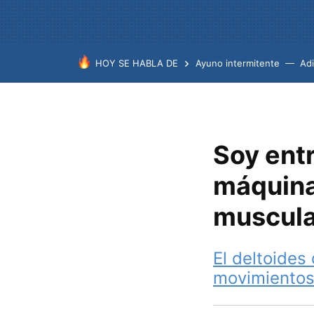
HOY SE HABLA DE
Ayuno intermitente
Ad
Soy ent
máquina
muscula
El deltoides
movimientos