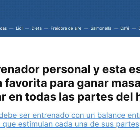
idas
Lidl
Dieta
Freidora de aire
Salmonella
Café
renador personal y esta e
 favorita para ganar mas
r en todas las partes del
 debe ser entrenado con un balance ent
 que estimulan cada una de sus partes