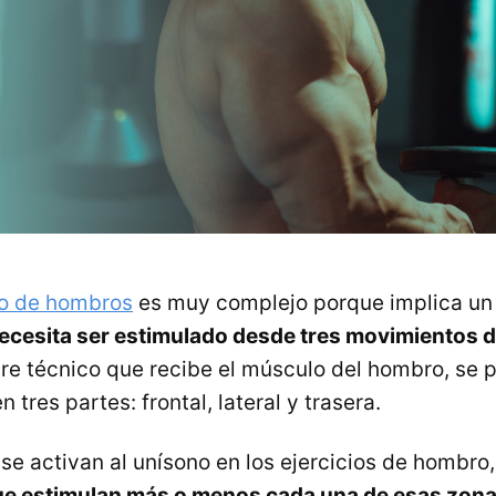
o de hombros
es muy complejo porque implica u
ecesita ser estimulado desde tres movimientos d
re técnico que recibe el músculo del hombro, se p
n tres partes: frontal, lateral y trasera.
se activan al unísono en los ejercicios de hombro
e estimulan más o menos cada una de esas zon