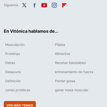
Síguenos
Twit
Fac
You
Inst
Flip
ter
ebo
tub
agr
boa
ok
e
am
rd
En Vitónica hablamos de...
Musculación
Pilates
Proteínas
Alimentos
Dietas
Recetas Saludables
Desayuno
entrenamiento de fuerza
Definición
Perder grasa
cenas protéicas
ganar masa muscular
VER MÁS TEMAS