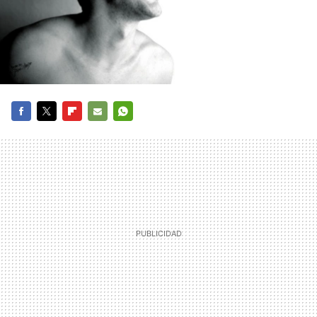
FACEBOOK
TWITTER
FLIPBOARD
E-
WHATSAPP
MAIL