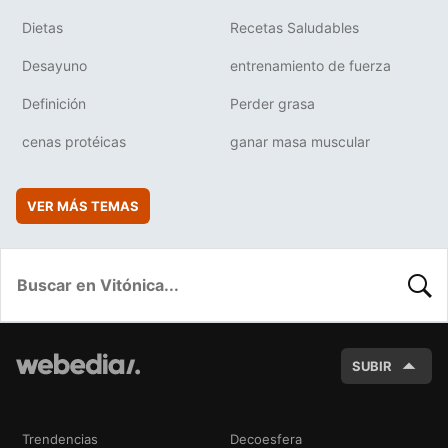
Dietas
Recetas Saludables
Desayuno
entrenamiento de fuerza
Definición
Perder grasa
cenas protéicas
ganar masa muscular
VER MÁS TEMAS
BUSC
SUBIR
Trendencias
Decoesfera