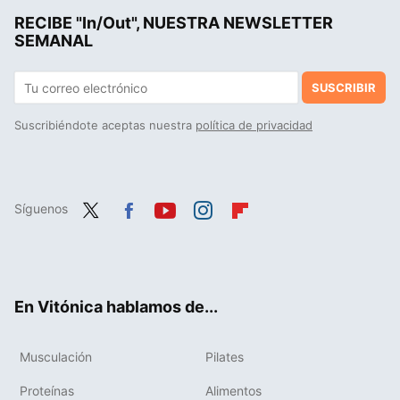
RECIBE "In/Out", NUESTRA NEWSLETTER
Anthony Hopkins revela los hábitos saludables que le mantienen tan enérgico a sus 87 años: "me siento más saludable y despierto"
SEMANAL
SUSCRIBIR
Suscribiéndote aceptas nuestra
política de privacidad
Síguenos
Twit
Fac
You
Inst
Flip
ter
ebo
tub
agr
boa
ok
e
am
rd
En Vitónica hablamos de...
Musculación
Pilates
Proteínas
Alimentos