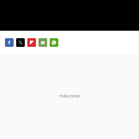
FACEBOOK
TWITTER
FLIPBOARD
E-
WHATSAPP
MAIL