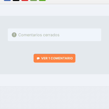
FACEBOOK
TWITTER
FLIPBOARD
E-
WHATSAPP
MAIL
Comentarios cerrados
VER
1 COMENTARIO