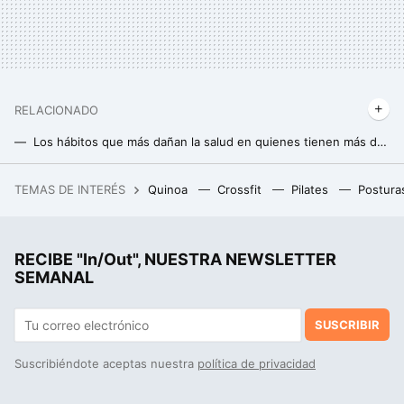
RELACIONADO
Los hábitos que más dañan la salud en quienes tienen más de 60
Harvard afirma que beber agua del grifo puede ser clave para reducir el riesgo de muerte en todo el planeta
TEMAS DE INTERÉS
Quinoa
Crossfit
Pilates
Postura
China prepara la megaestructura más cara del planeta: una central hidroeléctrica en el sitio más controvertido posible
Si quieres ser más disciplinado, estas son 10 cosas que pueden ayudarte
RECIBE "In/Out", NUESTRA NEWSLETTER
Boticaria García revela qué son las protectinas del omega-3, nuestras mejores aliadas frente a la inflamación
SEMANAL
SUSCRIBIR
Suscribiéndote aceptas nuestra
política de privacidad