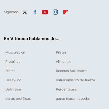
Síguenos
Twit
Fac
You
Inst
Flip
ter
ebo
tub
agr
boa
ok
e
am
rd
En Vitónica hablamos de...
Musculación
Pilates
Proteínas
Alimentos
Dietas
Recetas Saludables
Desayuno
entrenamiento de fuerza
Definición
Perder grasa
cenas protéicas
ganar masa muscular