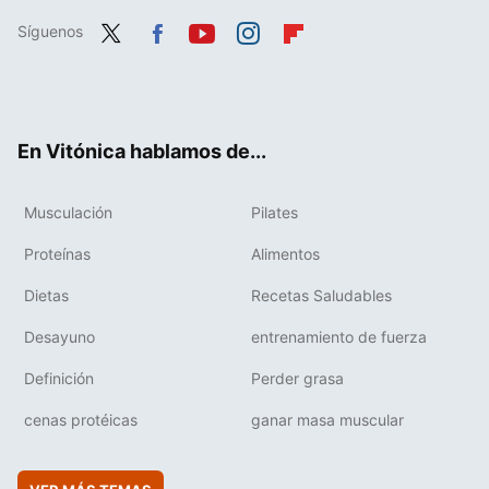
Síguenos
Twit
Fac
You
Inst
Flip
ter
ebo
tub
agr
boa
ok
e
am
rd
En Vitónica hablamos de...
Musculación
Pilates
Proteínas
Alimentos
Dietas
Recetas Saludables
Desayuno
entrenamiento de fuerza
Definición
Perder grasa
cenas protéicas
ganar masa muscular