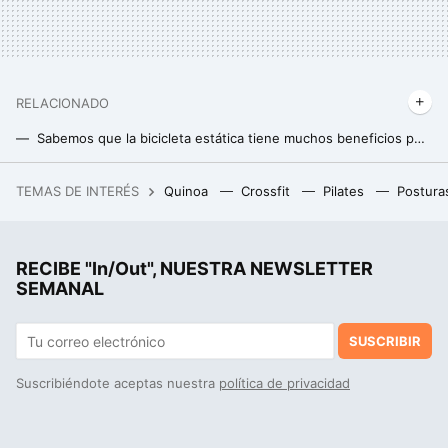
RELACIONADO
Sabemos que la bicicleta estática tiene muchos beneficios pero hay uno que tiene asombrada a la ciencia: mejora la memoria
La técnica para calmar a una persona enfadada en menos de dos minutos según un experto en resolución de conflictos
TEMAS DE INTERÉS
Quinoa
Crossfit
Pilates
Postura
Es una de las series de televisión más queridas de todos los tiempos, ideal para un maratón, y acaba de llegar a Netflix
RECIBE "In/Out", NUESTRA NEWSLETTER
SEMANAL
SUSCRIBIR
Suscribiéndote aceptas nuestra
política de privacidad