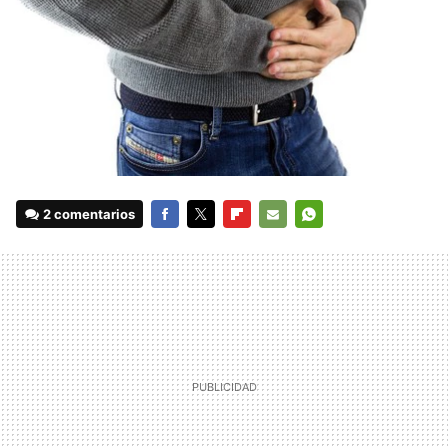
2 comentarios
FACEBOOK
TWITTER
FLIPBOARD
E-
WHATSAPP
MAIL