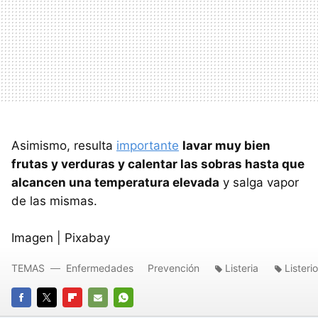
Asimismo, resulta
importante
lavar muy bien
frutas y verduras y calentar las sobras hasta que
alcancen una temperatura elevada
y salga vapor
de las mismas.
Imagen | Pixabay
TEMAS
Enfermedades
Prevención
Listeria
Listerio
FACEBOOK
TWITTER
FLIPBOARD
E-
WHATSAPP