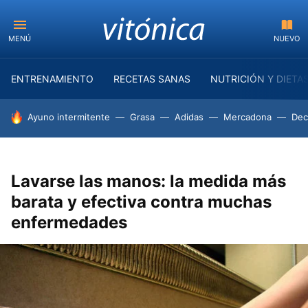
MENÚ
NUEVO
ENTRENAMIENTO
RECETAS SANAS
NUTRICIÓN Y DIETA
HOY SE HABLA DE
Ayuno intermitente
Grasa
Adidas
Mercadona
Dec
Lavarse las manos: la medida más
barata y efectiva contra muchas
enfermedades