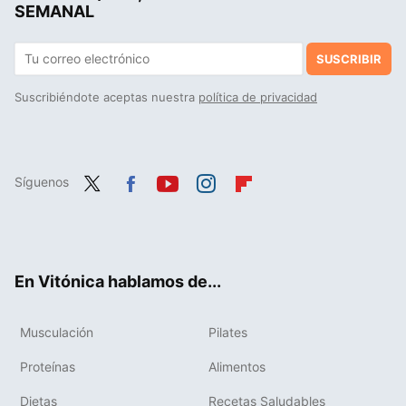
SEMANAL
SUSCRIBIR
Suscribiéndote aceptas nuestra
política de privacidad
Síguenos
Twit
Fac
You
Inst
Flip
ter
ebo
tub
agr
boa
ok
e
am
rd
En Vitónica hablamos de...
Musculación
Pilates
Proteínas
Alimentos
Dietas
Recetas Saludables