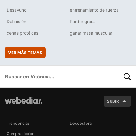
Desayuno
entrenamiento de fuerza
Definición
Perder grasa
cenas protéicas
ganar masa muscular
VER MÁS TEMAS
BUSC
SUBIR
Trendencias
Decoesfera
Compradiccion