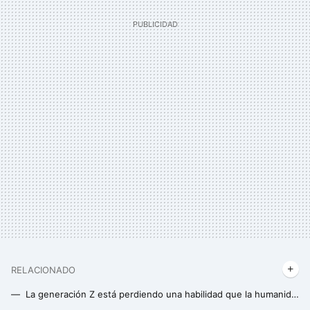
RELACIONADO
La generación Z está perdiendo una habilidad que la humanidad tiene desde hace 5500 años: afecta la memoria, la comunicación y el rendimiento cognitivo