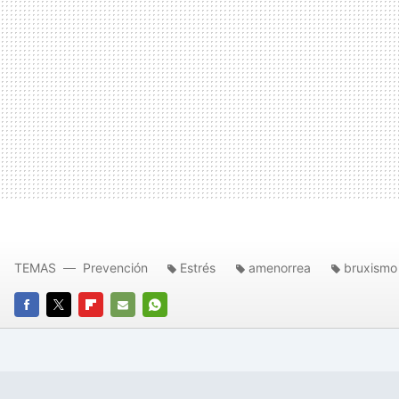
TEMAS
Prevención
Estrés
amenorrea
bruxismo
FACEBOOK
TWITTER
FLIPBOARD
E-
WHATSAPP
MAIL