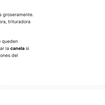
s groseramente.
ra, trituradora
e queden
ar la
canela
si
bones del