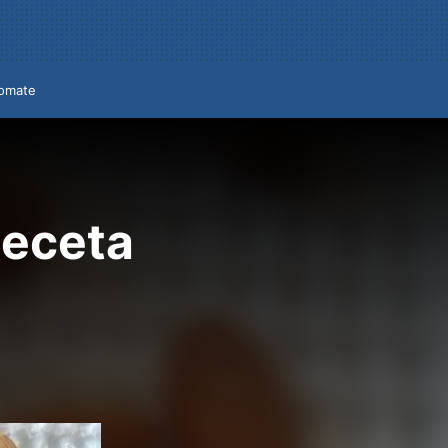
omate
Receta