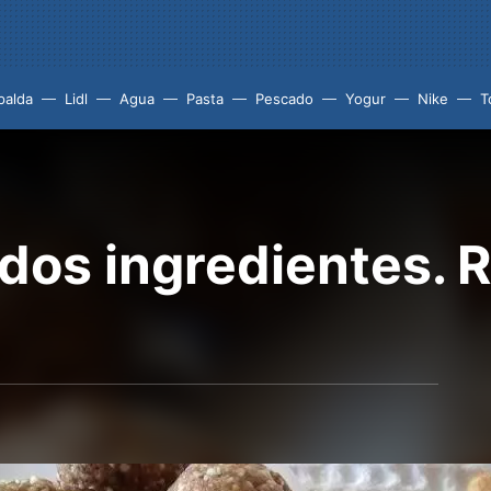
palda
Lidl
Agua
Pasta
Pescado
Yogur
Nike
T
os ingredientes. 