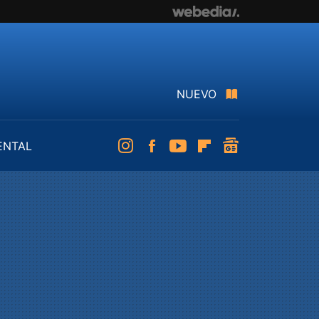
NUEVO
ENTAL
Instagram
Facebook
Youtube
Flipboard
googlenews