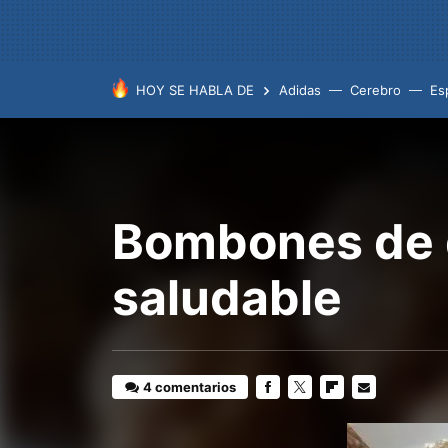
HOY SE HABLA DE
Adidas
Cerebro
Es
Bombones de d
saludable
4 comentarios
FACEBOOK
TWITTER
FLIPBOARD
E-
MAIL