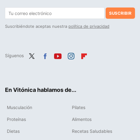
SUSCRIBIR
Suscribiéndote aceptas nuestra
política de privacidad
Síguenos
Twit
Fac
You
Inst
Flip
ter
ebo
tub
agr
boa
ok
e
am
rd
En Vitónica hablamos de...
Musculación
Pilates
Proteínas
Alimentos
Dietas
Recetas Saludables