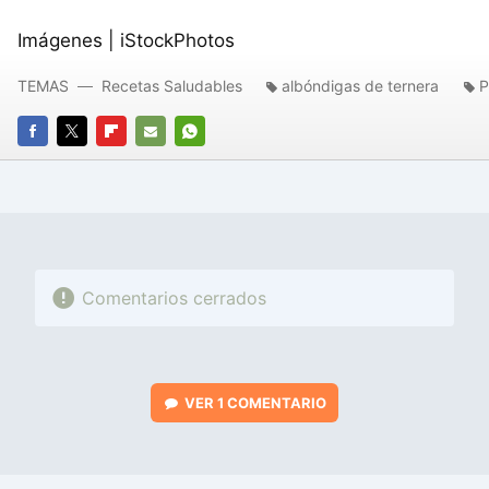
Imágenes | iStockPhotos
TEMAS
Recetas Saludables
albóndigas de ternera
P
FACEBOOK
TWITTER
FLIPBOARD
E-
WHATSAPP
MAIL
Comentarios cerrados
VER
1 COMENTARIO