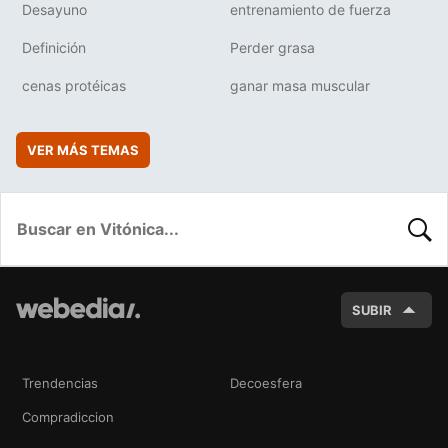
Desayuno
entrenamiento de fuerza
Definición
Perder grasa
cenas protéicas
ganar masa muscular
VER MÁS TEMAS
BUSC
SUBIR
Trendencias
Decoesfera
Compradiccion