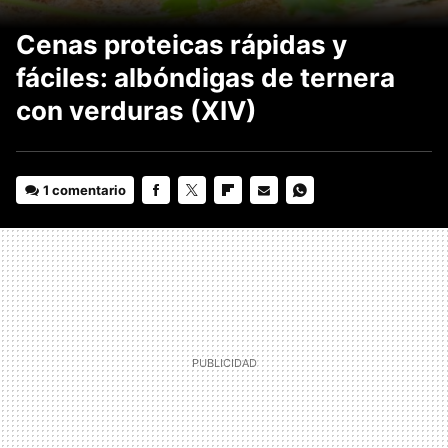
Cenas proteicas rápidas y
fáciles: albóndigas de ternera
con verduras (XIV)
1 comentario
FACEBOOK
TWITTER
FLIPBOARD
E-
WHATSAPP
MAIL