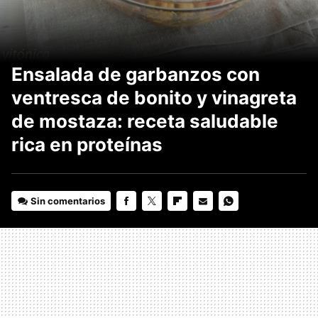
Ensalada de garbanzos con
ventresca de bonito y vinagreta
de mostaza: receta saludable
rica en proteínas
Sin comentarios
FACEBOOK
TWITTER
FLIPBOARD
E-
WHATSAPP
MAIL