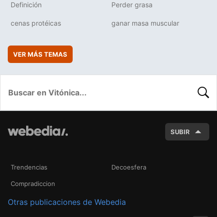
Definición
Perder grasa
cenas protéicas
ganar masa muscular
VER MÁS TEMAS
BUSC
SUBIR
Trendencias
Decoesfera
Compradiccion
Otras publicaciones de Webedia