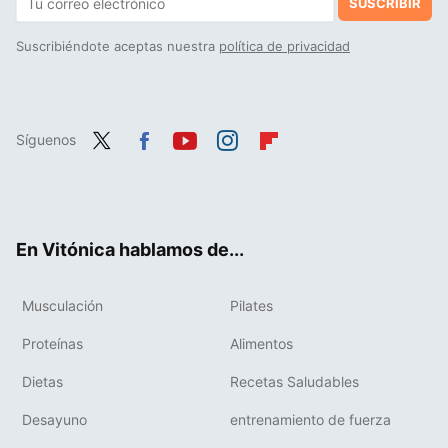
SUSCRIBIR
Suscribiéndote aceptas nuestra
política de privacidad
Síguenos
Twit
Fac
You
Inst
Flip
ter
ebo
tub
agr
boa
ok
e
am
rd
En Vitónica hablamos de...
Musculación
Pilates
Proteínas
Alimentos
Dietas
Recetas Saludables
Desayuno
entrenamiento de fuerza