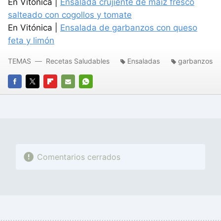
En Vitónica |
Ensalada crujiente de maíz fresco
salteado con cogollos y tomate
En Vitónica |
Ensalada de garbanzos con queso
feta y limón
TEMAS
Recetas Saludables
Ensaladas
garbanzos
FACEBOOK
TWITTER
FLIPBOARD
E-
WHATSAPP
MAIL
Comentarios cerrados