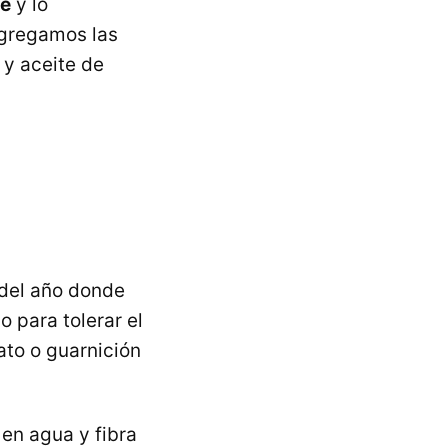
te
y lo
 Agregamos las
 y aceite de
 del año donde
 para tolerar el
to o guarnición
a en agua y fibra