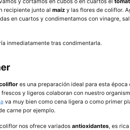
lavamos y cortamos en cubos o en cuartos el
toma
 recipiente junto al
maíz
y las flores de coliflor.
das en cuartos y condimentamos con vinagre, sal
ría inmediatamente tras condimentarla.
er
oliflor
es una preparación ideal para esta época
 frescos y ligeros colaboran con nuestro organismo
ta
va muy bien como cena ligera o como primer pla
de carne por ejemplo.
coliflor nos ofrece variados
antioxidantes
, es ric