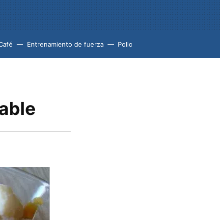
Café
Entrenamiento de fuerza
Pollo
dable