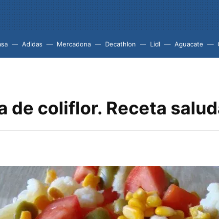
asa
Adidas
Mercadona
Decathlon
Lidl
Aguacate
 de coliflor. Receta salu