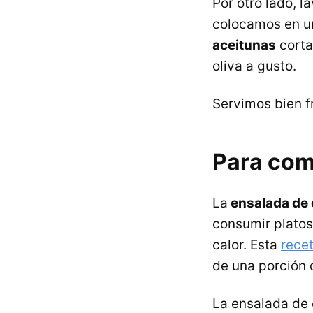
Por otro lado, 
colocamos en un
aceitunas
corta
oliva a gusto.
Servimos bien f
Para com
La
ensalada de c
consumir platos
calor. Esta
rece
de una porción 
La ensalada de 