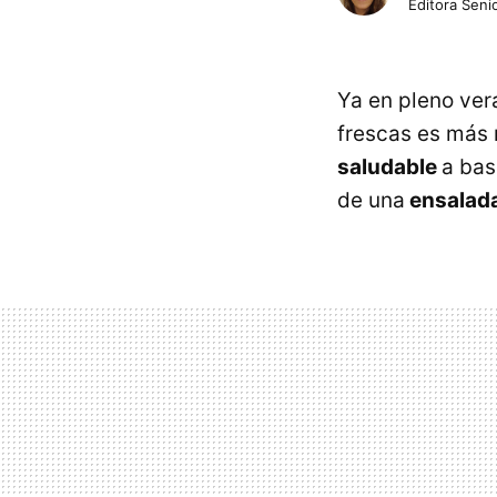
Editora Senio
Ya en pleno ver
frescas es más 
saludable
a ba
de una
ensalada