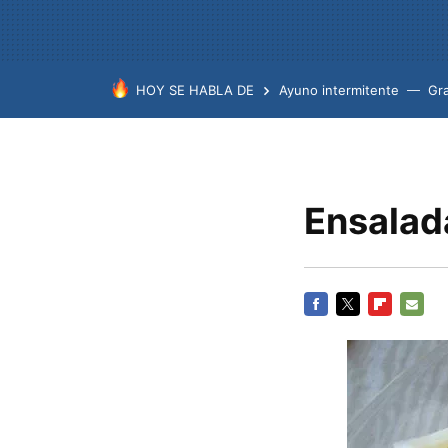
HOY SE HABLA DE
Ayuno intermitente
Gr
Ensalada
FACEBOOK
TWITTER
FLIPBOARD
E-
MAIL