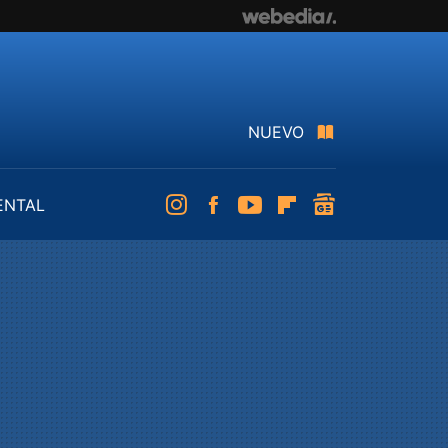
NUEVO
ENTAL
Instagram
Facebook
Youtube
Flipboard
googlenews