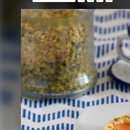
FACEBOOK
TWITTER
FLIPBOARD
E-
MAIL