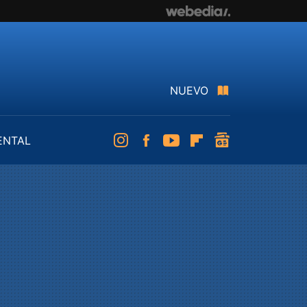
NUEVO
ENTAL
Instagram
Facebook
Youtube
Flipboard
googlenews