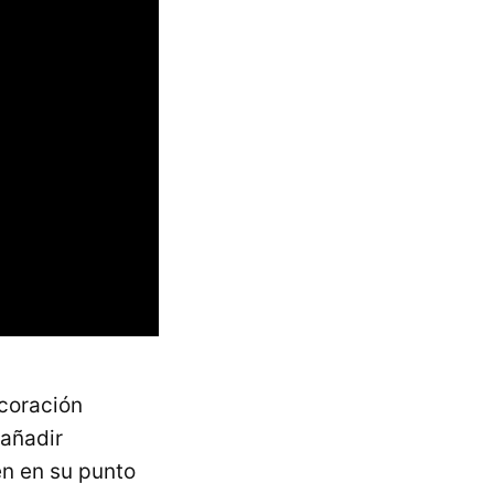
coración
 añadir
én en su punto