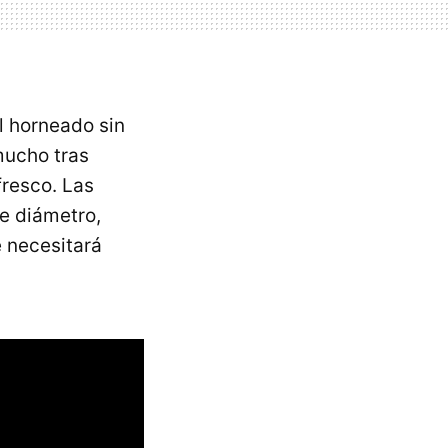
l horneado sin
mucho tras
fresco. Las
e diámetro,
e necesitará