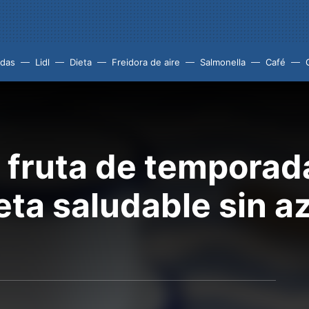
idas
Lidl
Dieta
Freidora de aire
Salmonella
Café
n fruta de temporad
eta saludable sin a