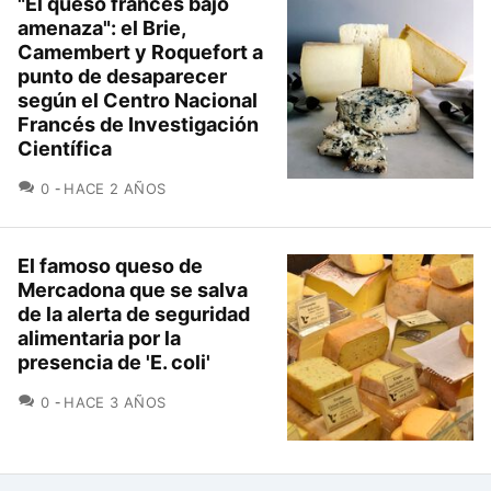
"El queso francés bajo
amenaza": el Brie,
Camembert y Roquefort a
punto de desaparecer
según el Centro Nacional
Francés de Investigación
Científica
COMENTARIOS
0
HACE 2 AÑOS
El famoso queso de
Mercadona que se salva
de la alerta de seguridad
alimentaria por la
presencia de 'E. coli'
COMENTARIOS
0
HACE 3 AÑOS