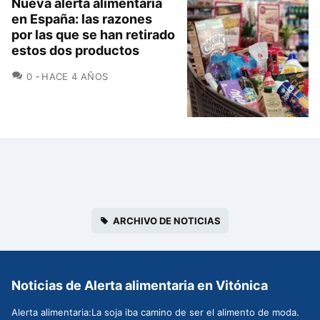
Nueva alerta alimentaria
en España: las razones
por las que se han retirado
estos dos productos
COMENTARIOS
0
HACE 4 AÑOS
ARCHIVO DE NOTICIAS
Noticias de Alerta alimentaria en Vitónica
Alerta alimentaria:La soja iba camino de ser el alimento de moda.