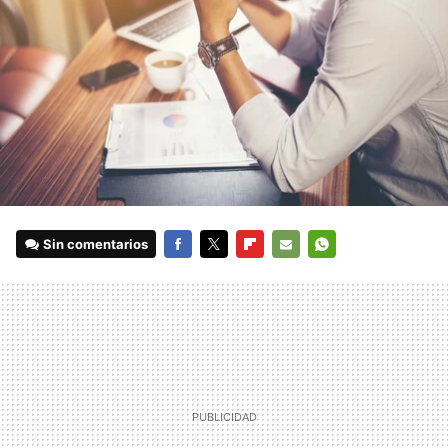
Sin comentarios
FACEBOOK
TWITTER
FLIPBOARD
E-
WHATSAPP
MAIL