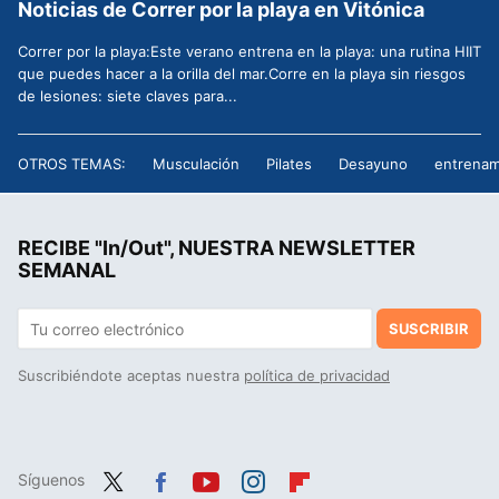
Noticias de Correr por la playa en Vitónica
Correr por la playa:Este verano entrena en la playa: una rutina HIIT
que puedes hacer a la orilla del mar.Corre en la playa sin riesgos
de lesiones: siete claves para...
OTROS TEMAS:
Musculación
Pilates
Desayuno
entrenam
RECIBE "In/Out", NUESTRA NEWSLETTER
SEMANAL
SUSCRIBIR
Suscribiéndote aceptas nuestra
política de privacidad
Síguenos