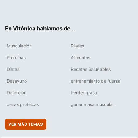
Twit
Fac
You
Inst
Flip
ter
ebo
tub
agr
boa
ok
e
am
rd
En Vitónica hablamos de...
Musculación
Pilates
Proteínas
Alimentos
Dietas
Recetas Saludables
Desayuno
entrenamiento de fuerza
Definición
Perder grasa
cenas protéicas
ganar masa muscular
VER MÁS TEMAS