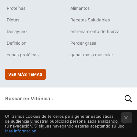
Proteínas
Alimentos
Dietas
Recetas Saludables
Desayuno
entrenamiento de fuerza
Definición
Perder grasa
cenas protéicas
ganar masa muscular
VER MÁS TEMAS
BUSC
Utilizamos cookies de terceros para generar estadísticas
de audiencia y mostrar publicidad personalizada analizando
SUBIR
tu navegación. Si sigues navegando estarás aceptando su uso.
Más información