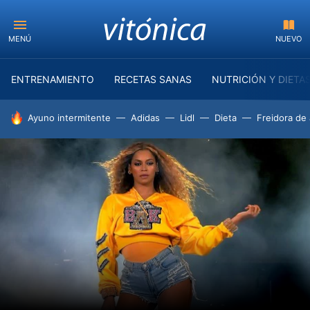
MENÚ
NUEVO
ENTRENAMIENTO
RECETAS SANAS
NUTRICIÓN Y DIETA
HOY SE HABLA DE
Ayuno intermitente
Adidas
Lidl
Dieta
Freidora de 