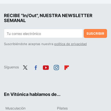
Ángela Quintas, experta en nutrición y microbiota: "siempre es mejor consumir hidratos y proteínas juntos para evitar un pico de insulina"
RECIBE "In/Out", NUESTRA NEWSLETTER
La cena más fácil y ligera que puedes preparar con calabaza y sólo tres ingredientes más
SEMANAL
SUSCRIBIR
Suscribiéndote aceptas nuestra
política de privacidad
Síguenos
Twit
Fac
You
Inst
Flip
ter
ebo
tub
agr
boa
ok
e
am
rd
En Vitónica hablamos de...
Musculación
Pilates