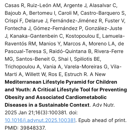
Casas R, Ruiz-León AM, Argente J, Alasalvar C,
Bajoub A, Bertomeu I, Caroli M, Castro-Barquero S,
Crispi F, Delarue J, Fernández-Jiménez R, Fuster V,
Fontecha J, Gómez-Fernández P, González-Juste
J, Kanaka-Gantenbein C, Kostopoulou E, Lamuela-
Raventós RM, Manios Y, Marcos A, Moreno LA, de
Pascual-Teresa S, Raidó-Quintana B, Rivera-Ferre
MG, Santos-Beneit G, Shai I, Spiliotis BE,
Trichopoulou A, Vania A, Varela-Moreiras G, Vila-
Marti A, Willett W, Ros E, Estruch R. A New
Mediterranean Lifestyle Pyramid for Children
and Youth: A Critical Lifestyle Tool for Preventing
Obesity and Associated Cardiometabolic
Diseases in a Sustainable Context
. Adv Nutr.
2025 Jan 21;16(3):100381. doi:
10.1016/j.advnut.2025.100381
. Epub ahead of print.
PMID: 39848337.