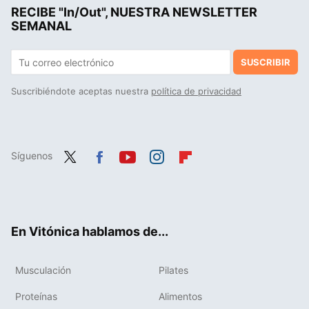
RECIBE "In/Out", NUESTRA NEWSLETTER
La costura es el nuevo "mindfulness": un estudio ha encontrado el sorprendente beneficio para tu cerebro de pasar tiempo cosiendo
SEMANAL
SUSCRIBIR
Suscribiéndote aceptas nuestra
política de privacidad
Síguenos
Twit
Fac
You
Inst
Flip
ter
ebo
tub
agr
boa
ok
e
am
rd
En Vitónica hablamos de...
Musculación
Pilates
Proteínas
Alimentos