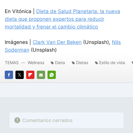
En Vitónica |
Dieta de Salud Planetaria: la nueva
dieta que proponen expertos para reducir
mortalidad y frenar el cambio climático
Imágenes |
Clark Van Der Beken
(Unsplash),
Nils
Soderman
(Unsplash)
TEMAS
Wellness
Dieta
Dietas
Estilo de vida
FACEBOOK
TWITTER
FLIPBOARD
E-
WHATSAPP
MAIL
Comentarios cerrados