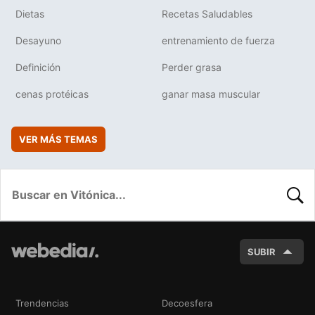
Dietas
Recetas Saludables
Desayuno
entrenamiento de fuerza
Definición
Perder grasa
cenas protéicas
ganar masa muscular
VER MÁS TEMAS
BUSC
SUBIR
Trendencias
Decoesfera