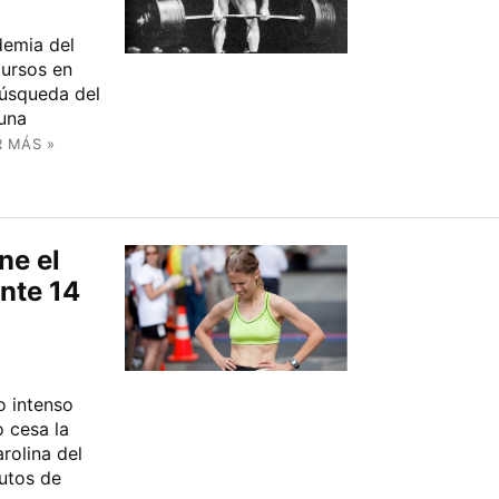
demia del
cursos en
 búsqueda del
una
R MÁS »
ne el
nte 14
o intenso
 cesa la
rolina del
utos de