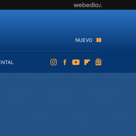
NUEVO
ENTAL
Instagram
Facebook
Youtube
Flipboard
googlenews