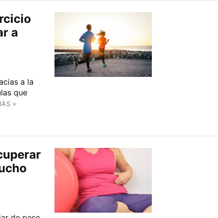
rcicio
ar a
acias a la
las que
MÁS »
ecuperar
mucho
jar de peso