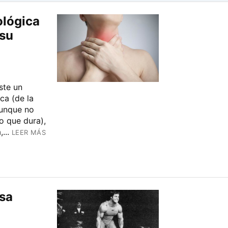
ológica
su
ste un
ca (de la
aunque no
o que dura),
...
LEER MÁS
asa