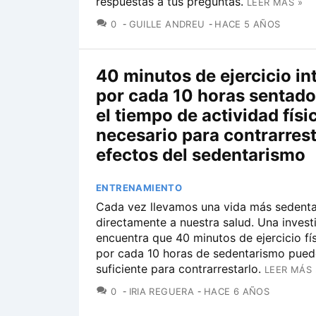
respuestas a tus preguntas.
LEER MÁS »
COMENTARIOS
0
GUILLE ANDREU
HACE 5 AÑOS
40 minutos de ejercicio in
por cada 10 horas sentado
el tiempo de actividad físi
necesario para contrarrest
efectos del sedentarismo
ENTRENAMIENTO
Cada vez llevamos una vida más sedentar
directamente a nuestra salud. Una invest
encuentra que 40 minutos de ejercicio fí
por cada 10 horas de sedentarismo pued
suficiente para contrarrestarlo.
LEER MÁS 
COMENTARIOS
0
IRIA REGUERA
HACE 6 AÑOS