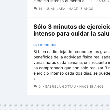
ejercicio intenso aumenta el...
LEER MÁS »
COMENTARIOS
14
JUAN LARA
HACE 15 AÑOS
Sólo 3 minutos de ejercici
intenso para cuidar la sal
PREVENCIÓN
Si bien nadie deja de reconocer los gran
beneficios de la actividad física realizad
varias horas cada semana, una reciente i
ha comprobado que con sólo realizar 3 
ejercicio intenso cada dos días, se puede.
»
COMENTARIOS
0
GABRIELA GOTTAU
HACE 18 AÑOS