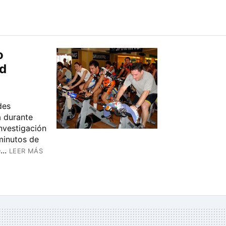
o
ud
des
a durante
nvestigación
minutos de
..
LEER MÁS