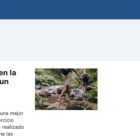
en la
 un
 una mejor
rcicio
o realizado
ne las