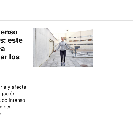
tenso
s: este
ca
ar los
ia y afecta
igación
sico intenso
e ser
»