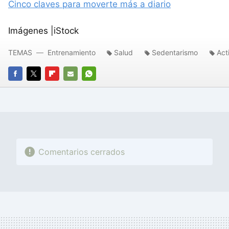
Cinco claves para moverte más a diario
Imágenes |iStock
TEMAS
Entrenamiento
Salud
Sedentarismo
Act
FACEBOOK
TWITTER
FLIPBOARD
E-
WHATSAPP
MAIL
Comentarios cerrados