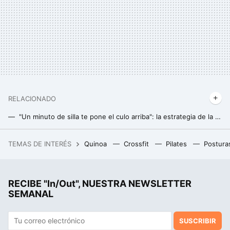
RELACIONADO
"Un minuto de silla te pone el culo arriba": la estrategia de la modelo Ariadne Artiles para hacer actividad física cuando tenemos poco tiempo
Retro- walking: la forma de caminar que quema más calorías y beneficia la salud cerebral
TEMAS DE INTERÉS
Quinoa
Crossfit
Pilates
Postura
Ante la tendencia a hacer los teléfonos más finos, estos fabricantes apuestan por algo muy diferente: los “tocho-teléfonos”
RECIBE "In/Out", NUESTRA NEWSLETTER
SEMANAL
SUSCRIBIR