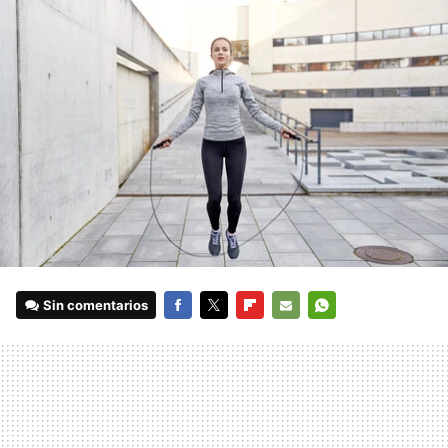
Sin comentarios
FACEBOOK
TWITTER
FLIPBOARD
E-
WHATSAPP
MAIL