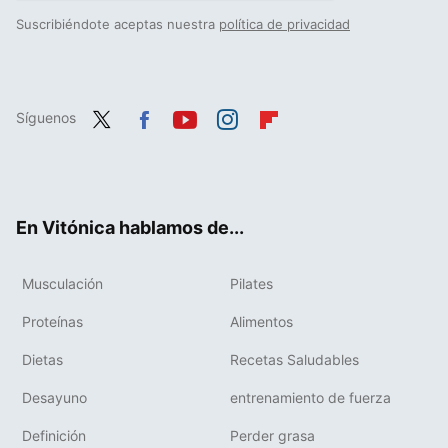
Suscribiéndote aceptas nuestra
política de privacidad
Síguenos
Twit
Fac
You
Inst
Flip
ter
ebo
tub
agr
boa
ok
e
am
rd
En Vitónica hablamos de...
Musculación
Pilates
Proteínas
Alimentos
Dietas
Recetas Saludables
Desayuno
entrenamiento de fuerza
Definición
Perder grasa