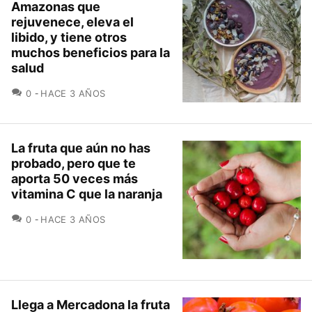
Amazonas que
rejuvenece, eleva el
libido, y tiene otros
muchos beneficios para la
salud
COMENTARIOS
0
HACE 3 AÑOS
La fruta que aún no has
probado, pero que te
aporta 50 veces más
vitamina C que la naranja
COMENTARIOS
0
HACE 3 AÑOS
Llega a Mercadona la fruta