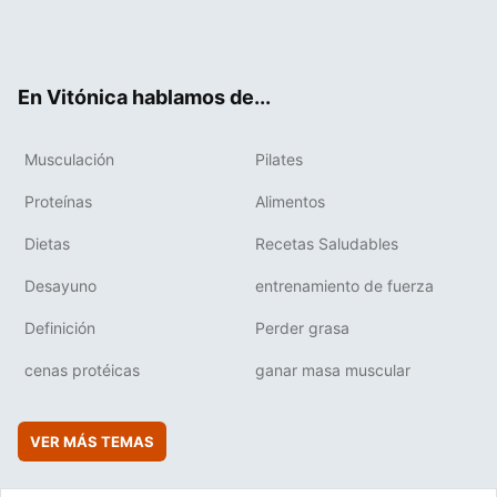
Twit
Fac
You
Inst
Flip
ter
ebo
tub
agr
boa
ok
e
am
rd
En Vitónica hablamos de...
Musculación
Pilates
Proteínas
Alimentos
Dietas
Recetas Saludables
Desayuno
entrenamiento de fuerza
Definición
Perder grasa
cenas protéicas
ganar masa muscular
VER MÁS TEMAS