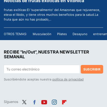
Noticias de frutas exóticas en Vitónica
frutas exóticas:El 'superalimento' del Amazonas que rejuvenece,
eleva el libido, y tiene otros muchos beneficios para la salud.La
fruta que aún no has probado,..
OTROS TEMAS:
Musculación
Pilates
Desayuno
entrenam
RECIBE "In/Out", NUESTRA NEWSLETTER
SEMANAL
SUSCRIBIR
Suscribiéndote aceptas nuestra
política de privacidad
Síguenos