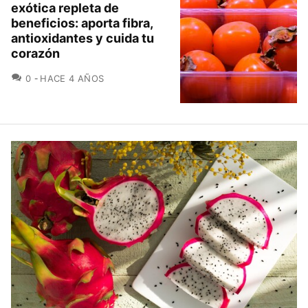
exótica repleta de
beneficios: aporta fibra,
antioxidantes y cuida tu
corazón
COMENTARIOS
0
HACE 4 AÑOS