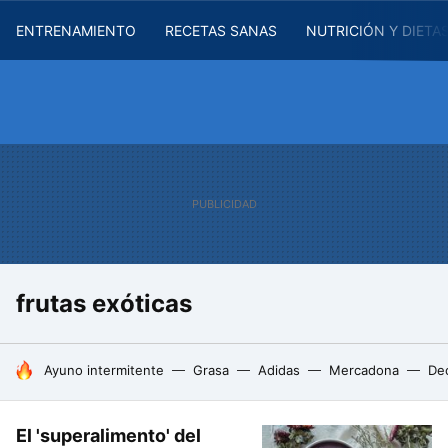
ENTRENAMIENTO
RECETAS SANAS
NUTRICIÓN Y DIETA
frutas exóticas
HOY SE HABLA DE
Ayuno intermitente
Grasa
Adidas
Mercadona
De
El 'superalimento' del