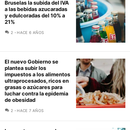
Bruselas la subida del IVA
a las bebidas azucaradas
y edulcoradas del 10% a
21%
COMENTARIOS
2
HACE 6 AÑOS
El nuevo Gobierno se
plantea subir los
impuestos a los alimentos
ultraprocesados, ricos en
grasas o azúcares para
luchar contra la epidemia
de obesidad
COMENTARIOS
2
HACE 7 AÑOS