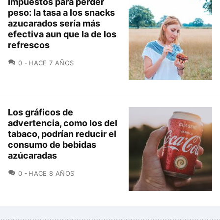
Impuestos para perder
peso: la tasa a los snacks
azucarados sería más
efectiva aun que la de los
refrescos
COMENTARIOS
0
HACE 7 AÑOS
Los gráficos de
advertencia, como los del
tabaco, podrían reducir el
consumo de bebidas
azúcaradas
COMENTARIOS
0
HACE 8 AÑOS