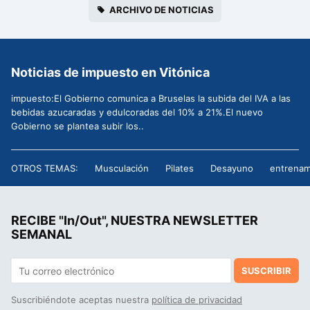
ARCHIVO DE NOTICIAS
Noticias de impuesto en Vitónica
impuesto:El Gobierno comunica a Bruselas la subida del IVA a las
bebidas azucaradas y edulcoradas del 10% a 21%.El nuevo
Gobierno se plantea subir los..
OTROS TEMAS:
Musculación
Pilates
Desayuno
entrenam
RECIBE "In/Out", NUESTRA NEWSLETTER
SEMANAL
SUSCRIBIR
Suscribiéndote aceptas nuestra
política de privacidad