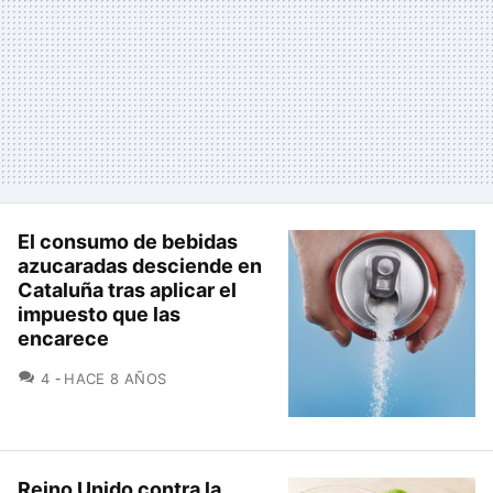
El consumo de bebidas
azucaradas desciende en
Cataluña tras aplicar el
impuesto que las
encarece
COMENTARIOS
4
HACE 8 AÑOS
Reino Unido contra la