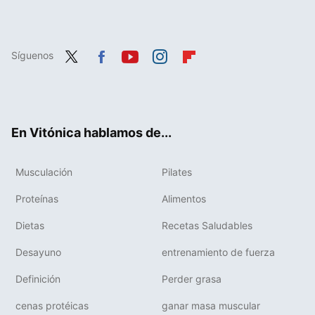
Síguenos
Twit
Fac
You
Inst
Flip
ter
ebo
tub
agr
boa
ok
e
am
rd
En Vitónica hablamos de...
Musculación
Pilates
Proteínas
Alimentos
Dietas
Recetas Saludables
Desayuno
entrenamiento de fuerza
Definición
Perder grasa
cenas protéicas
ganar masa muscular