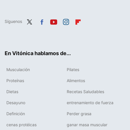
Síguenos
Twit
Fac
You
Inst
Flip
ter
ebo
tub
agr
boa
ok
e
am
rd
En Vitónica hablamos de...
Musculación
Pilates
Proteínas
Alimentos
Dietas
Recetas Saludables
Desayuno
entrenamiento de fuerza
Definición
Perder grasa
cenas protéicas
ganar masa muscular