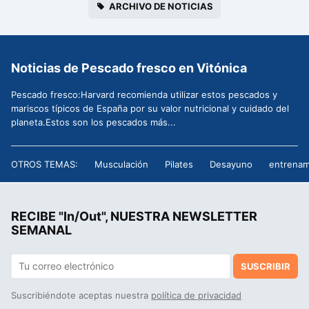
ARCHIVO DE NOTICIAS
Noticias de Pescado fresco en Vitónica
Pescado fresco:Harvard recomienda utilizar estos pescados y
mariscos típicos de España por su valor nutricional y cuidado del
planeta.Estos son los pescados más...
OTROS TEMAS:
Musculación
Pilates
Desayuno
entrenam
RECIBE "In/Out", NUESTRA NEWSLETTER
SEMANAL
SUSCRIBIR
Suscribiéndote aceptas nuestra
política de privacidad