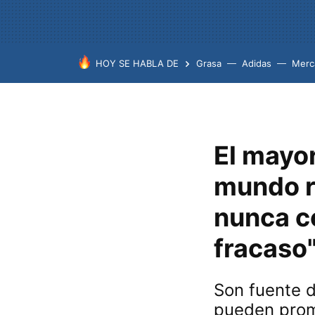
HOY SE HABLA DE
Grasa
Adidas
Merc
El mayo
mundo r
nunca co
fracaso
Son fuente d
pueden prom