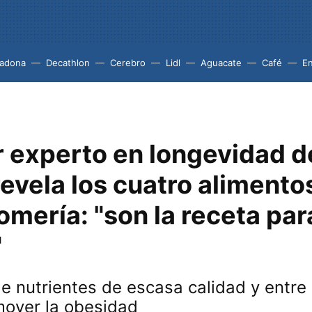
adona
Decathlon
Cerebro
Lidl
Aguacate
Café
En
r experto en longevidad d
evela los cuatro alimento
mería: "son la receta par
"
e nutrientes de escasa calidad y entre 
over la obesidad