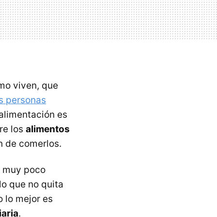
mo viven, que
as personas
 alimentación es
re los
alimentos
ón de comerlos.
on muy poco
lo que no quita
 lo mejor es
iaria
.