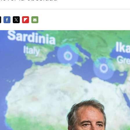
FACEBOOK
TWITTER
FLIPBOARD
E-
MAIL