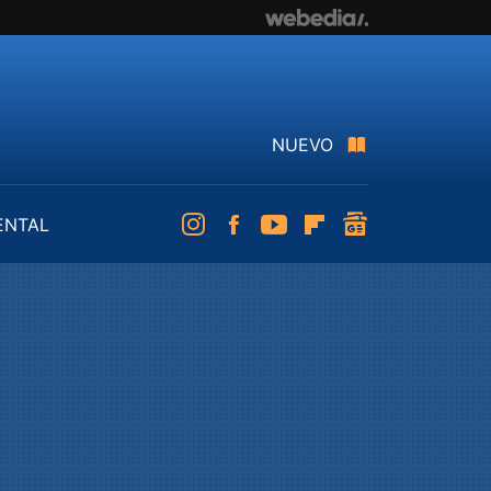
NUEVO
ENTAL
Instagram
Facebook
Youtube
Flipboard
googlenews