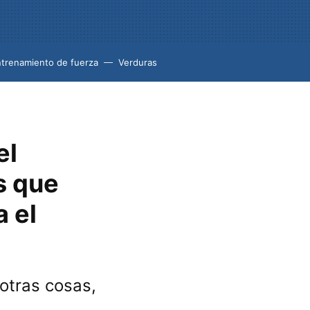
trenamiento de fuerza
Verduras
el
s que
a el
otras cosas,