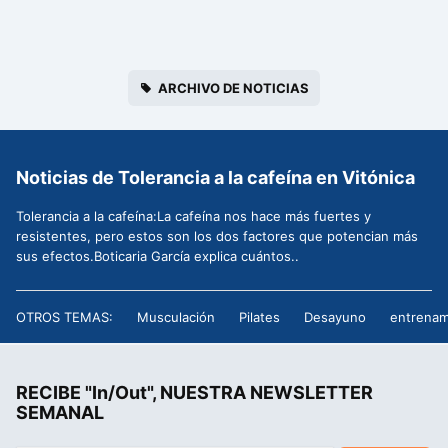
ARCHIVO DE NOTICIAS
Noticias de Tolerancia a la cafeína en Vitónica
Tolerancia a la cafeína:La cafeína nos hace más fuertes y
resistentes, pero estos son los dos factores que potencian más
sus efectos.Boticaria García explica cuántos..
OTROS TEMAS:
Musculación
Pilates
Desayuno
entrenam
RECIBE "In/Out", NUESTRA NEWSLETTER
SEMANAL