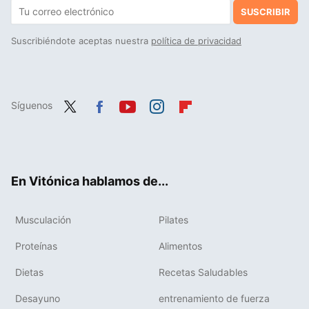
SUSCRIBIR
Suscribiéndote aceptas nuestra
política de privacidad
Síguenos
Twit
Fac
You
Inst
Flip
ter
ebo
tub
agr
boa
ok
e
am
rd
En Vitónica hablamos de...
Musculación
Pilates
Proteínas
Alimentos
Dietas
Recetas Saludables
Desayuno
entrenamiento de fuerza