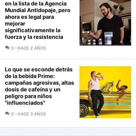
en la lista de la Agencia
Mundial Antidopaje, pero
ahora es legal para
mejorar
significativamente la
fuerza y la resistencia
COMENTARIOS
0
HACE 2 AÑOS
Lo que se esconde detrás
de la bebida Prime:
campañas agresivas, altas
dosis de cafeína y un
peligro para niños
"influenciados"
COMENTARIOS
0
HACE 3 AÑOS