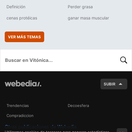
Definición
Perder grasa
cenas protéicas
ganar masa muscular
VER MÁS TEMAS
BUSC
SUBIR
Trendencias
Decoesfera
Compradiccion
Otras publicaciones de Webedia