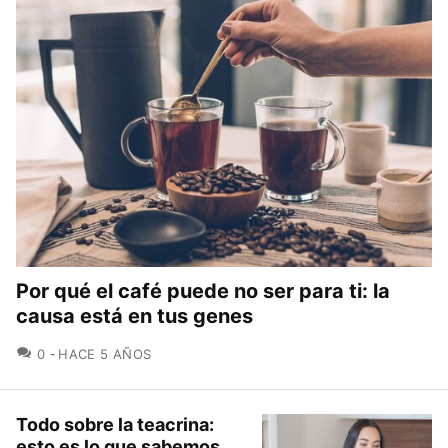
Por qué el café puede no ser para ti: la
causa está en tus genes
COMENTARIOS
0
HACE 5 AÑOS
Todo sobre la teacrina:
esto es lo que sabemos