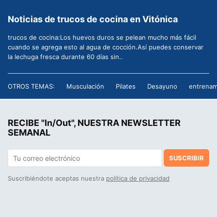
Noticias de trucos de cocina en Vitónica
trucos de cocina:Los huevos duros se pelean mucho más fácil
cuando se agrega esto al agua de cocción.Así puedes conservar
la lechuga fresca durante 60 días sin..
OTROS TEMAS:
Musculación
Pilates
Desayuno
entrenam
RECIBE "In/Out", NUESTRA NEWSLETTER
SEMANAL
SUSCRIBIR
Suscribiéndote aceptas nuestra
política de privacidad