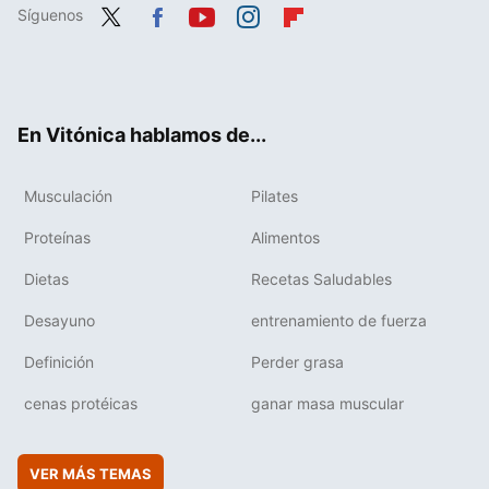
Síguenos
Twit
Fac
You
Inst
Flip
ter
ebo
tub
agr
boa
ok
e
am
rd
En Vitónica hablamos de...
Musculación
Pilates
Proteínas
Alimentos
Dietas
Recetas Saludables
Desayuno
entrenamiento de fuerza
Definición
Perder grasa
cenas protéicas
ganar masa muscular
VER MÁS TEMAS