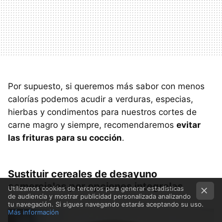
Por supuesto, si queremos más sabor con menos
calorías podemos acudir a verduras, especias,
hierbas y condimentos para nuestros cortes de
carne magro y siempre, recomendaremos
evitar
las frituras para su cocción
.
Sustituir cereales de desayuno
comerciales por opciones integrales
Utilizamos cookies de terceros para generar estadísticas
de audiencia y mostrar publicidad personalizada analizando
tu navegación. Si sigues navegando estarás aceptando su uso.
Más información