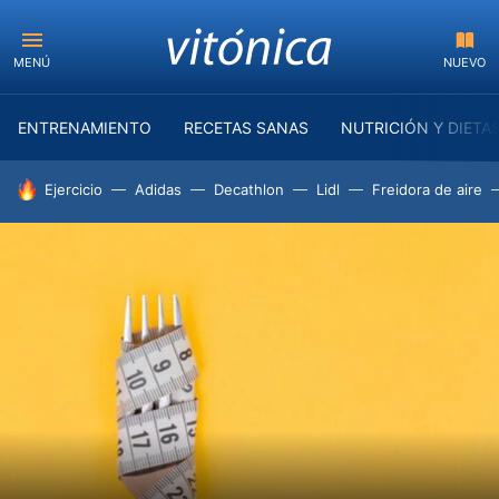
MENÚ
NUEVO
ENTRENAMIENTO
RECETAS SANAS
NUTRICIÓN Y DIETA
HOY SE HABLA DE
Ejercicio
Adidas
Decathlon
Lidl
Freidora de aire