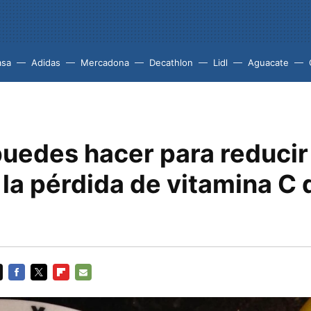
asa
Adidas
Mercadona
Decathlon
Lidl
Aguacate
uedes hacer para reducir 
la pérdida de vitamina C 
FACEBOOK
TWITTER
FLIPBOARD
E-
MAIL