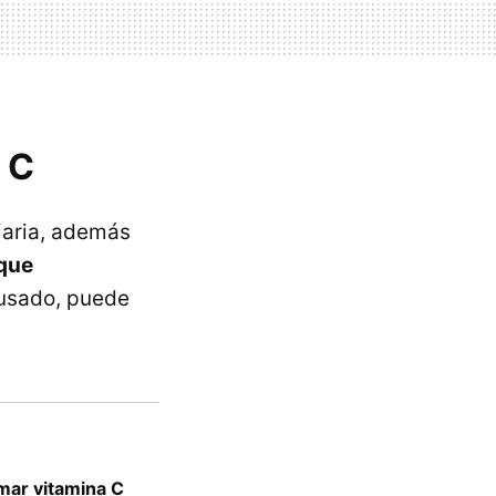
 C
iaria, además
 que
 usado, puede
umar vitamina C