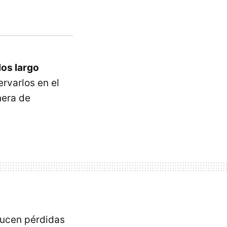
los largo
ervarlos en el
era de
ducen pérdidas