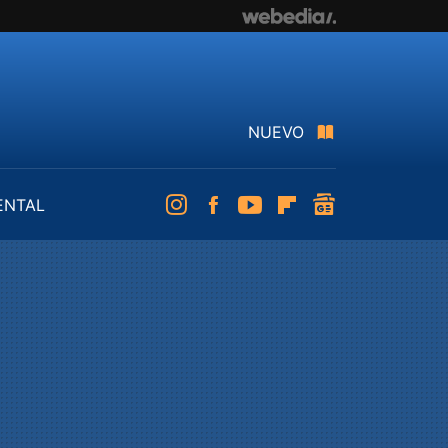
NUEVO
ENTAL
Instagram
Facebook
Youtube
Flipboard
googlenews